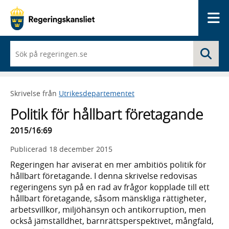
Me
När
Sö
du
börjar
skriva
så
Skrivelse från
Utrikesdepartementet
framträder
en
Politik för hållbart företagande
lista
med
2015/16:69
sökförslag
Publicerad
18 december 2015
Regeringen har aviserat en mer ambitiös politik för
hållbart företagande. I denna skrivelse redovisas
regeringens syn på en rad av frågor kopplade till ett
hållbart företagande, såsom mänskliga rättigheter,
arbetsvillkor, miljöhänsyn och antikorruption, men
också jämställdhet, barnrättsperspektivet, mångfald,