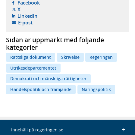
- öppnas i ny flik, extern webbplats,
Facebook
- öppnas i ny flik, extern webbplats,
X
- öppnas i ny flik, extern webbplats,
LinkedIn
- öppnar din e-postklient,
E-post
Sidan är uppmärkt med följande
kategorier
Rättsliga dokument
Skrivelse
Regeringen
Utrikesdepartementet
Demokrati och mänskliga rättigheter
Handelspolitik och främjande
Näringspolitik
Innehåll på regeringen.se