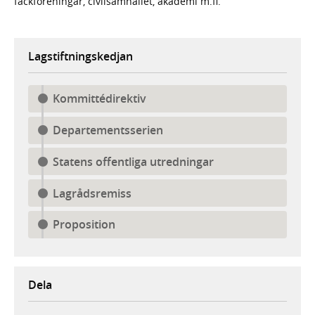
fackföreningar, civilsamhället, akademi m.fl.
Lagstiftningskedjan
Kommittédirektiv
Departementsserien
Statens offentliga utredningar
Lagrådsremiss
Proposition
Dela