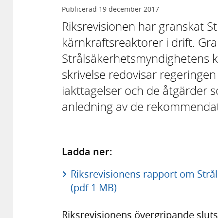
Publicerad
19 december 2017
Riksrevisionen har granskat S
kärnkraftsreaktorer i drift. G
Strålsäkerhetsmyndighetens kär
skrivelse redovisar regeringe
iakttagelser och de åtgärde
anledning av de rekommendati
Ladda ner:
Riksrevisionens rapport om Strå
(pdf 1 MB)
Riksrevisionens övergripande slutsa