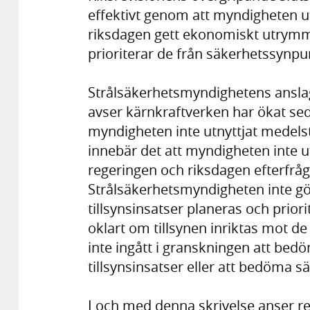
effektivt genom att myndigheten ut
riksdagen gett ekonomiskt utrymme
prioriterar de från säkerhetssynpu
Strålsäkerhetsmyndighetens ansla
avser kärnkraftverken har ökat se
myndigheten inte utnyttjat medelstil
innebär det att myndigheten inte ut
regeringen och riksdagen efterfråg
Strålsäkerhetsmyndigheten inte g
tillsynsinsatser planeras och prior
oklart om tillsynen inriktas mot d
inte ingått i granskningen att bed
tillsynsinsatser eller att bedöma 
I och med denna skrivelse anser r