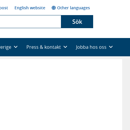
post
English website
Other languages
Sök
verige
Press & kontakt
Jobba hos oss