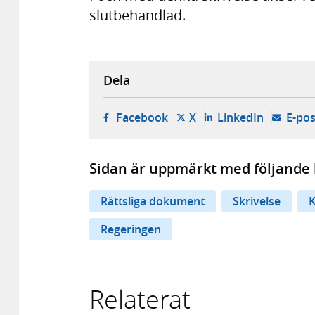
slutbehandlad.
Dela
- öppnas i ny flik, extern w
- öppnas i ny flik, ext
- öppnas i
Facebook
X
LinkedIn
E-pos
Sidan är uppmärkt med följande 
Rättsliga dokument
Skrivelse
K
Regeringen
Relaterat