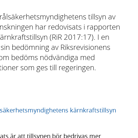
trålsäkerhetsmyndighetens tillsyn av
ranskningen har redovisats i rapporten
nkraftstillsyn (RiR 2017:17). I en
n sin bedömning av Riksrevisionens
r som bedöms nödvändiga med
oner som ges till regeringen.
lsäkerhetsmyndighetens kärnkraftstillsyn
ts är att tillsynen bör bedrivas mer