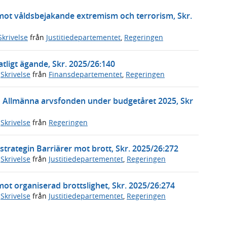
 mot våldsbejakande extremism och terrorism, Skr.
Skrivelse
från
Justitiedepartementet
,
Regeringen
tligt ägande, Skr. 2025/26:140
,
Skrivelse
från
Finansdepartementet
,
Regeringen
n Allmänna arvsfonden under budgetåret 2025, Skr
,
Skrivelse
från
Regeringen
trategin Barriärer mot brott, Skr. 2025/26:272
,
Skrivelse
från
Justitiedepartementet
,
Regeringen
mot organiserad brottslighet, Skr. 2025/26:274
,
Skrivelse
från
Justitiedepartementet
,
Regeringen