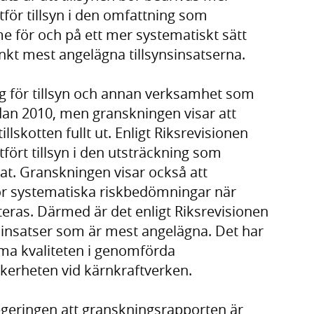
för tillsyn i den omfattning som
 för och på ett mer systematiskt sätt
nkt mest angelägna tillsynsinsatserna.
g för tillsyn och annan verksamhet som
dan 2010, men granskningen visar att
lskotten fullt ut. Enligt Riksrevisionen
fört tillsyn i den utsträckning som
at. Granskningen visar också att
ör systematiska riskbedömningar när
iteras. Därmed är det enligt Riksrevisionen
e insatser som är mest angelägna. Det har
öma kvaliteten i genomförda
säkerheten vid kärnkraftverken.
egeringen att granskningsrapporten är