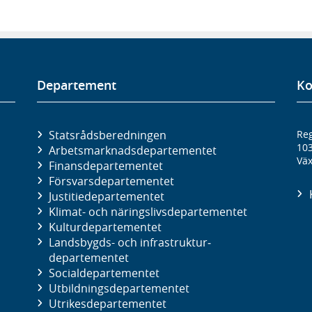
Departement
Ko
Statsrådsberedningen
Reg
10
Arbetsmarknads­departementet
Väx
Finans­departementet
Försvars­departementet
Justitie­departementet
Klimat- och näringslivs­departementet
Kultur­departementet
Landsbygds- och infrastruktur­
departementet
Social­departementet
Utbildnings­departementet
Utrikes­departementet