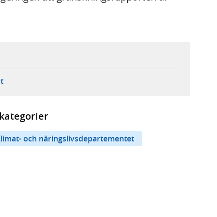
ebbplats,
ern webbplats,
 ny flik, extern webbplats,
- öppnar din e-postklient,
t
kategorier
limat- och näringslivsdepartementet