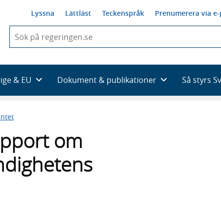
Lyssna
Lättläst
Teckenspråk
Prenumerera via e-
När
du
börjar
skriva
så
rige & EU
Dokument & publikationer
Så styrs S
framträder
en
lista
ntet
med
sökförslag
apport om
ndighetens