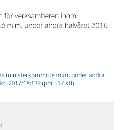
en för verksamheten inom
té m.m. under andra halvåret 2016
s ministerkommitté m.m. under andra
kr. 2017/18:139 (pdf 517 kB)
ebbplats,
ern webbplats,
 ny flik, extern webbplats,
- öppnar din e-postklient,
t