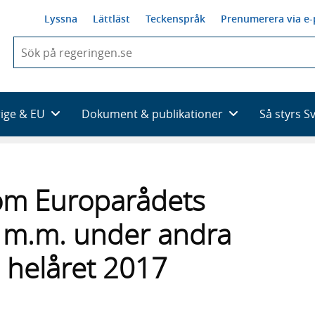
Lyssna
Lättläst
Teckenspråk
Prenumerera via e-
När
du
börjar
skriva
så
rige & EU
Dokument & publikationer
Så styrs S
framträder
en
lista
med
sökförslag
om Europarådets
 m.m. under andra
 helåret 2017