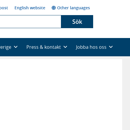
post
English website
Other languages
Sök
verige
Press & kontakt
Jobba hos oss