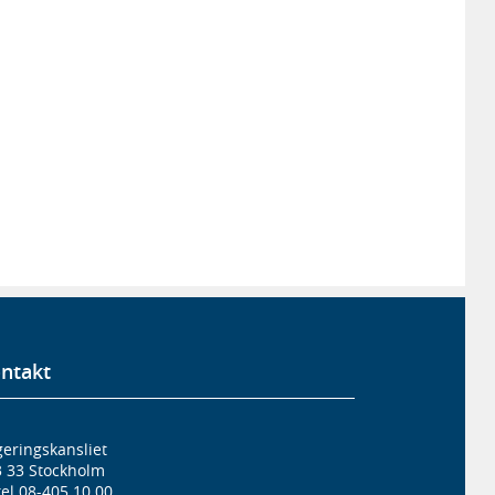
ntakt
eringskansliet
3 33 Stockholm
el 08-405 10 00