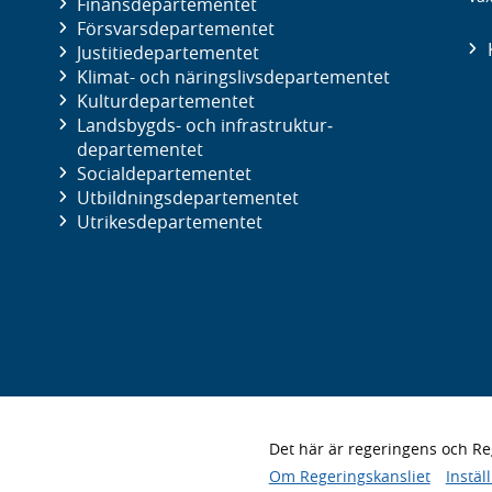
Finans­departementet
Försvars­departementet
Justitie­departementet
Klimat- och näringslivs­departementet
Kultur­departementet
Landsbygds- och infrastruktur­
departementet
Social­departementet
Utbildnings­departementet
Utrikes­departementet
Det här är regeringens och 
Om Regeringskansliet
Instäl