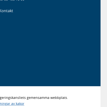
Kontakt
Regeringskansliets gemensamma webbplats.
lningar av kakor