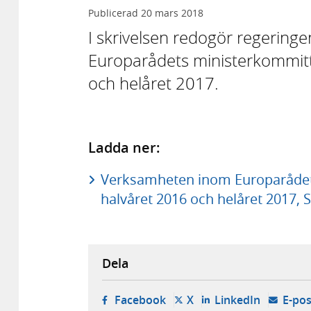
Publicerad
20 mars 2018
I skrivelsen redogör regering
Europarådets ministerkommit
och helåret 2017.
Ladda ner:
Verksamheten inom Europarådet
halvåret 2016 och helåret 2017, S
Dela
- öppnas i ny flik, extern w
- öppnas i ny flik, ext
- öppnas i
Facebook
X
LinkedIn
E-pos