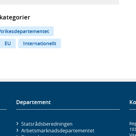
kategorier
trikesdepartementet
EU
Internationellt
Departement
Ko
Statsrådsberedningen
Reg
10
Arbetsmarknads­departementet
Väx