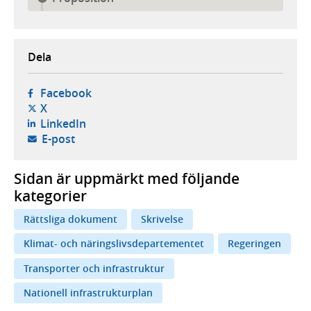
Dela
- öppnas i ny flik, extern webbplats,
Facebook
- öppnas i ny flik, extern webbplats,
X
- öppnas i ny flik, extern webbplats,
LinkedIn
- öppnar din e-postklient,
E-post
Sidan är uppmärkt med följande
kategorier
Rättsliga dokument
Skrivelse
Klimat- och näringslivsdepartementet
Regeringen
Transporter och infrastruktur
Nationell infrastrukturplan