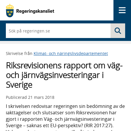
Me
När
Sö
du
börjar
skriva
så
Skrivelse från
Klimat- och näringslivsdepartementet
framträder
en
Riksrevisionens rapport om väg-
lista
med
och järnvägsinvesteringar i
sökförslag
Sverige
Publicerad
21 mars 2018
I skrivelsen redovisar regeringen sin bedömning av de
iakttagelser och slutsatser som Riksrevisionen har
gjort i rapporten Väg- och järnvägsinvesteringar i
Sverige – saknas ett EU-perspektiv? (RIR 2017:27).