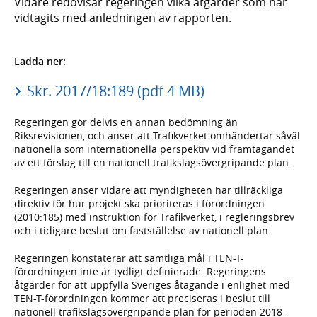
Vidare redovisar regeringen vilka åtgärder som har
vidtagits med anledningen av rapporten.
Ladda ner:
Skr. 2017/18:189 (pdf 4 MB)
Regeringen gör delvis en annan bedömning än
Riksrevisionen, och anser att Trafikverket omhändertar såväl
nationella som internationella perspektiv vid framtagandet
av ett förslag till en nationell trafikslagsövergripande plan.
Regeringen anser vidare att myndigheten har tillräckliga
direktiv för hur projekt ska prioriteras i förordningen
(2010:185) med instruktion för Trafikverket, i regleringsbrev
och i tidigare beslut om fastställelse av nationell plan.
Regeringen konstaterar att samtliga mål i TEN-T-
förordningen inte är tydligt definierade. Regeringens
åtgärder för att uppfylla Sveriges åtagande i enlighet med
TEN-T-förordningen kommer att preciseras i beslut till
nationell trafikslagsövergripande plan för perioden 2018–