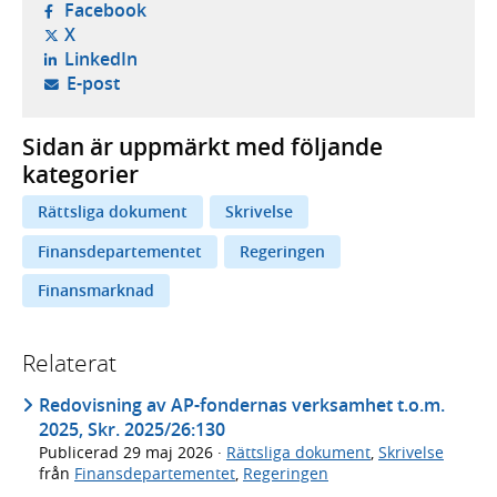
- öppnas i ny flik, extern webbplats,
Facebook
- öppnas i ny flik, extern webbplats,
X
- öppnas i ny flik, extern webbplats,
LinkedIn
- öppnar din e-postklient,
E-post
Sidan är uppmärkt med följande
kategorier
Rättsliga dokument
Skrivelse
Finansdepartementet
Regeringen
Finansmarknad
Relaterat
Redovisning av AP-fondernas verksamhet t.o.m.
2025, Skr. 2025/26:130
Publicerad
29 maj 2026
·
Rättsliga dokument
,
Skrivelse
från
Finansdepartementet
,
Regeringen