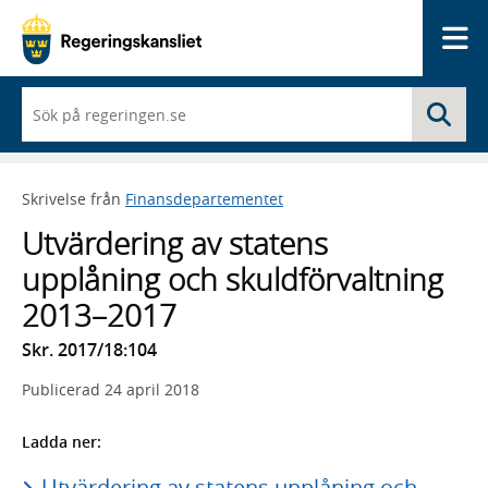
Me
När
Sö
du
börjar
skriva
så
Skrivelse från
Finansdepartementet
framträder
en
Utvärdering av statens
lista
med
upplåning och skuldförvaltning
sökförslag
2013–2017
Skr. 2017/18:104
Publicerad
24 april 2018
Ladda ner:
Utvärdering av statens upplåning och