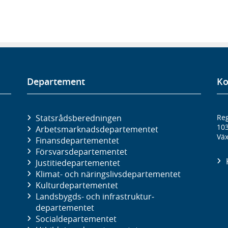
Departement
Ko
Statsrådsberedningen
Reg
10
Arbetsmarknads­departementet
Väx
Finans­departementet
Försvars­departementet
Justitie­departementet
Klimat- och näringslivs­departementet
Kultur­departementet
Landsbygds- och infrastruktur­
departementet
Social­departementet