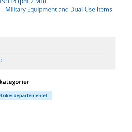
9:114 (pdf 2 MB)
8 – Military Equipment and Dual-Use Items
ebbplats,
ern webbplats,
 ny flik, extern webbplats,
- öppnar din e-postklient,
t
kategorier
trikesdepartementet