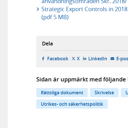
användningsområden Skr. 2018/1
Strategic Export Controls in 201
(pdf 5 MB)
Dela
- öppnas i ny flik, extern w
- öppnas i ny flik, ext
- öppnas i
Facebook
X
LinkedIn
E-pos
Sidan är uppmärkt med följande 
Rättsliga dokument
Skrivelse
U
Utrikes- och säkerhetspolitik