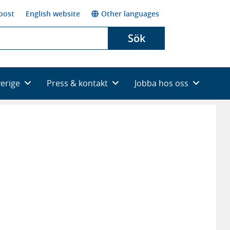
post
English website
Other languages
Sök
verige
Press & kontakt
Jobba hos oss