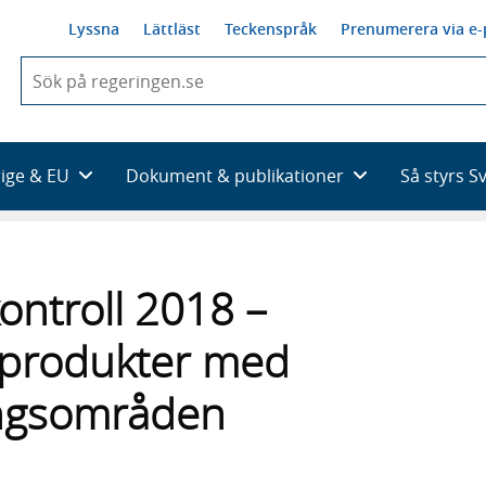
Lyssna
Lättläst
Teckenspråk
Prenumerera via e-
När
du
börjar
skriva
så
rige & EU
Dokument & publikationer
Så styrs S
framträder
en
lista
med
sökförslag
ontroll 2018 –
h produkter med
ngsområden