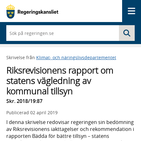
Me
När
Sö
du
börjar
skriva
så
Skrivelse från
Klimat- och näringslivsdepartementet
framträder
en
Riksrevisionens rapport om
lista
med
statens vägledning av
sökförslag
kommunal tillsyn
Skr. 2018/19:87
Publicerad
02 april 2019
I denna skrivelse redovisar regeringen sin bedömning
av Riksrevisionens iakttagelser och rekommendation i
rapporten Bädda för bättre tillsyn – statens