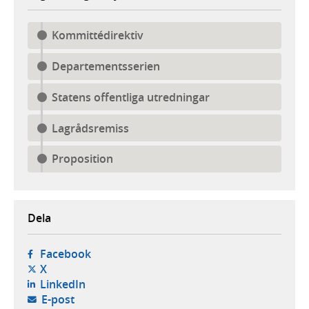
Kommittédirektiv
Departementsserien
Statens offentliga utredningar
Lagrådsremiss
Proposition
Dela
- öppnas i ny flik, extern webbplats,
Facebook
- öppnas i ny flik, extern webbplats,
X
- öppnas i ny flik, extern webbplats,
LinkedIn
- öppnar din e-postklient,
E-post