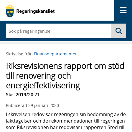
Me
När
Sö
du
börjar
skriva
så
Skrivelse från
Finansdepartementet
framträder
en
Riksrevisionens rapport om stöd
lista
med
till renovering och
sökförslag
energieffektivisering
Skr. 2019/20:71
Publicerad
29 januari 2020
I skrivelsen redovisar regeringen sin bedömning av de
iakttagelser och de rekommendationer till regeringen
som Riksrevisionen har redovisat i rapporten Stöd till