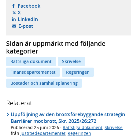
- öppnas i ny flik, extern webbplats,
Facebook
- öppnas i ny flik, extern webbplats,
X
- öppnas i ny flik, extern webbplats,
LinkedIn
- öppnar din e-postklient,
E-post
Sidan är uppmärkt med följande
kategorier
Rättsliga dokument
Skrivelse
Finansdepartementet
Regeringen
Bostäder och samhällsplanering
Relaterat
Uppföljning av den brottsförebyggande strategin
Barriärer mot brott, Skr. 2025/26:272
Publicerad
25 juni 2026
·
Rättsliga dokument
,
Skrivelse
från
Justitiedepartementet
,
Regeringen