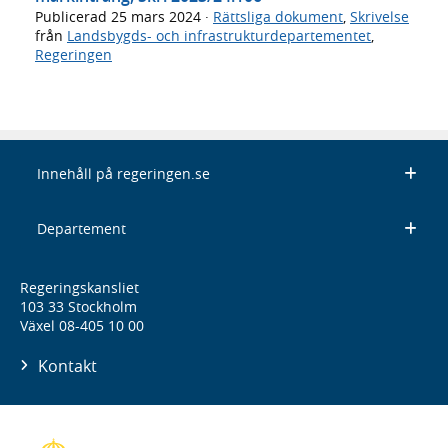
Publicerad
25 mars 2024
·
Rättsliga dokument
,
Skrivelse
från
Landsbygds- och infrastrukturdepartementet
,
Regeringen
Innehåll på regeringen.se
Departement
Regeringskansliet
103 33 Stockholm
Växel 08-405 10 00
Kontakt