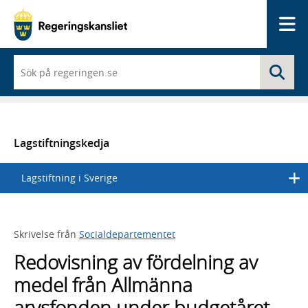
Me
När
Sö
du
börjar
skriva
så
framträder
en
Lagstiftningskedja
lista
med
Lagstiftning i Sverige
sökförslag
Skrivelse från
Socialdepartementet
Redovisning av fördelning av
medel från Allmänna
arvsfonden under budgetåret