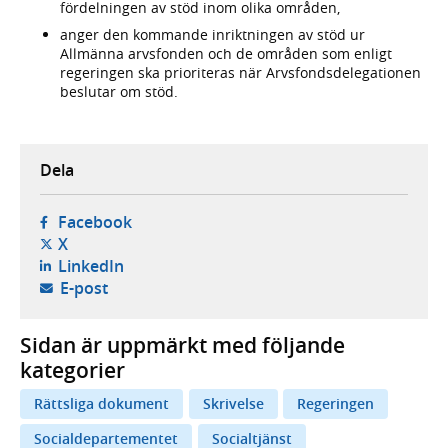
fördelningen av stöd inom olika områden,
anger den kommande inriktningen av stöd ur
Allmänna arvsfonden och de områden som enligt
regeringen ska prioriteras när Arvsfondsdelegationen
beslutar om stöd.
Dela
- öppnas i ny flik, extern webbplats,
Facebook
- öppnas i ny flik, extern webbplats,
X
- öppnas i ny flik, extern webbplats,
LinkedIn
- öppnar din e-postklient,
E-post
Sidan är uppmärkt med följande
kategorier
Rättsliga dokument
Skrivelse
Regeringen
Socialdepartementet
Socialtjänst