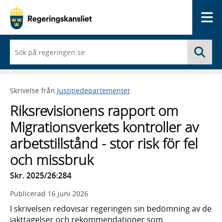
Me
När
Sö
du
börjar
skriva
så
Skrivelse från
Justitiedepartementet
framträder
en
Riksrevisionens rapport om
lista
med
Migrationsverkets kontroller av
sökförslag
arbetstillstånd - stor risk för fel
och missbruk
Skr. 2025/26:284
Publicerad
16 juni 2026
I skrivelsen redovisar regeringen sin bedömning av de
iakttagelser och rekommendationer som