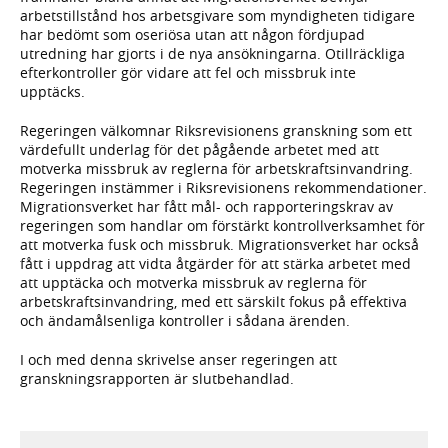
arbetstillstånd hos arbetsgivare som myndigheten tidigare
har bedömt som oseriösa utan att någon fördjupad
utredning har gjorts i de nya ansökningarna. Otillräckliga
efterkontroller gör vidare att fel och missbruk inte
upptäcks.
Regeringen välkomnar Riksrevisionens granskning som ett
värdefullt underlag för det pågående arbetet med att
motverka missbruk av reglerna för arbetskraftsinvandring.
Regeringen instämmer i Riksrevisionens rekommendationer.
Migrationsverket har fått mål- och rapporteringskrav av
regeringen som handlar om förstärkt kontrollverksamhet för
att motverka fusk och missbruk. Migrationsverket har också
fått i uppdrag att vidta åtgärder för att stärka arbetet med
att upptäcka och motverka missbruk av reglerna för
arbetskraftsinvandring, med ett särskilt fokus på effektiva
och ändamålsenliga kontroller i sådana ärenden.
I och med denna skrivelse anser regeringen att
granskningsrapporten är slutbehandlad.