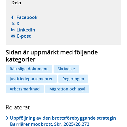
Dela
- öppnas i ny flik, extern webbplats,
Facebook
- öppnas i ny flik, extern webbplats,
X
- öppnas i ny flik, extern webbplats,
LinkedIn
- öppnar din e-postklient,
E-post
Sidan är uppmärkt med följande
kategorier
Rättsliga dokument
Skrivelse
Justitiedepartementet
Regeringen
Arbetsmarknad
Migration och asyl
Relaterat
Uppföljning av den brottsförebyggande strategin
Barriärer mot brott, Skr. 2025/26:272