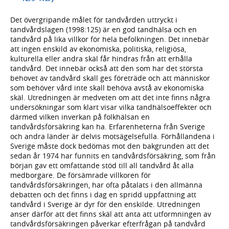
Det övergripande målet för tandvården uttryckt i
tandvårdslagen (1998:125) är en god tandhälsa och en
tandvård på lika villkor för hela befolkningen. Det innebär
att ingen enskild av ekonomiska, politiska, religiösa,
kulturella eller andra skäl får hindras från att erhålla
tandvård. Det innebär också att den som har det största
behovet av tandvård skall ges företräde och att människor
som behöver vård inte skall behöva avstå av ekonomiska
skäl. Utredningen är medveten om att det inte finns några
undersökningar som klart visar vilka tandhälsoeffekter och
därmed vilken inverkan på folkhälsan en
tandvårdsförsäkring kan ha. Erfarenheterna från Sverige
och andra länder är delvis motsägelsefulla. Förhållandena i
Sverige måste dock bedömas mot den bakgrunden att det
sedan år 1974 har funnits en tandvårdsförsäkring, som från
början gav ett omfattande stöd till all tandvård åt alla
medborgare. De försämrade villkoren för
tandvårdsförsäkringen, har ofta påtalats i den allmänna
debatten och det finns i dag en spridd uppfattning att
tandvård i Sverige är dyr för den enskilde. Utredningen
anser därför att det finns skäl att anta att utformningen av
tandvårdsförsäkringen påverkar efterfrågan på tandvård