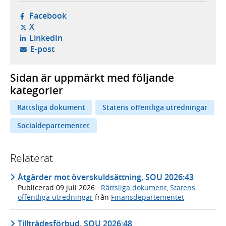
- öppnas i ny flik, extern webbplats,
Facebook
- öppnas i ny flik, extern webbplats,
X
- öppnas i ny flik, extern webbplats,
LinkedIn
- öppnar din e-postklient,
E-post
Sidan är uppmärkt med följande
kategorier
Rättsliga dokument
Statens offentliga utredningar
Socialdepartementet
Relaterat
Åtgärder mot överskuldsättning, SOU 2026:43
Publicerad
09 juli 2026
·
Rättsliga dokument
,
Statens
offentliga utredningar
från
Finansdepartementet
Tillträdesförbud, SOU 2026:48