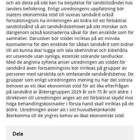
och att detta på sikt kan ha betydelse för tandtillståndet hos
landets befolkning. Enligt utredningens uppfattning bör
statens ekonomiska stöd till vuxnas tandvård också
fortsättningsvis ha inriktningen att bidra till ett förbättrat
tandtillstånd så att tandvårdsbehovet på sikt minskar och
därigenom också kostnaderna såväl för den enskilde som för
samhället. Därutöver bör stödet inriktas på att minska
kostnaderna för den enskilde för sådan tandvård som bidrar
till att kunna äta/ tugga och tala obehindrat och bibehålla
ett utseende utan synliga, estetiskt störande tandluckor.
Med de angivna syftena anser utredningen att stödet för
tandvård även fortsättningsvis bör inriktas på grupper av
personer med särskilda och omfattande tandvårdsbehov. De
grupper som enligt utredningens mening nu har det största
behovet av ett ökat ekonomiskt stöd för att öka efterfrågan
på tandvård är åldersgruppen 2029 år och 75 år och äldre. I
direktiven till utredningen anges att ett förbättrat skydd mot
höga behandlingskostnader i första hand skall inriktas på de
äldre. Utredningen avser att i sitt huvudbetänkande
återkomma till de yngres behov av ökat ekonomiskt stöd.
Dela