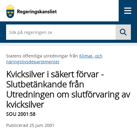
Me
När
Sö
du
börjar
skriva
så
Statens offentliga utredningar från
Klimat- och
framträder
näringslivsdepartementet
en
lista
Kvicksilver i säkert förvar -
med
sökförslag
Slutbetänkande från
Utredningen om slutförvaring av
kvicksilver
SOU 2001:58
Publicerad
25 juni 2001