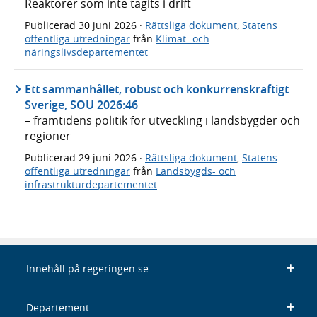
Reaktorer som inte tagits i drift
Publicerad
30 juni 2026
·
Rättsliga dokument
,
Statens
offentliga utredningar
från
Klimat- och
näringslivsdepartementet
Ett sammanhållet, robust och konkurrenskraftigt
Sverige, SOU 2026:46
– framtidens politik för utveckling i landsbygder och
regioner
Publicerad
29 juni 2026
·
Rättsliga dokument
,
Statens
offentliga utredningar
från
Landsbygds- och
infrastrukturdepartementet
Innehåll på regeringen.se
Departement