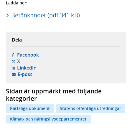
Ladda ner:
Betänkandet (pdf 341 kB)
Dela
- öppnas i ny flik, extern webbplats,
Facebook
- öppnas i ny flik, extern webbplats,
X
- öppnas i ny flik, extern webbplats,
LinkedIn
- öppnar din e-postklient,
E-post
Sidan är uppmärkt med följande
kategorier
Rättsliga dokument
Statens offentliga utredningar
Klimat- och näringslivsdepartementet