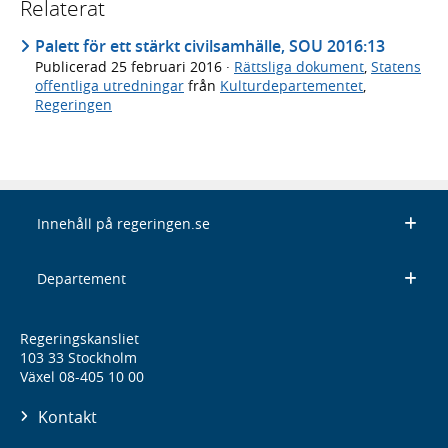
Relaterat
Palett för ett stärkt civilsamhälle, SOU 2016:13
Publicerad
25 februari 2016
·
Rättsliga dokument
,
Statens
offentliga utredningar
från
Kulturdepartementet
,
Regeringen
Innehåll på regeringen.se
Departement
Regeringskansliet
103 33 Stockholm
Växel 08-405 10 00
Kontakt