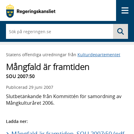
Me
När
Sö
du
börjar
skriva
så
Statens offentliga utredningar från
Kulturdepartementet
framträder
en
Mångfald är framtiden
lista
med
SOU 2007:50
sökförslag
Publicerad
29 juni 2007
Slutbetänkande från Kommittén för samordning av
Mångkulturåret 2006.
Ladda ner:
Mångfald är framtiden, SOU 2007:50 (pdf