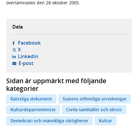
överlämnades den 28 oktober 2005.
Dela
- öppnas i ny flik, extern webbplats,
Facebook
- öppnas i ny flik, extern webbplats,
X
- öppnas i ny flik, extern webbplats,
LinkedIn
- öppnar din e-postklient,
E-post
Sidan är uppmärkt med följande
kategorier
Rättsliga dokument
Statens offentliga utredningar
Kulturdepartementet
Civila samhället och idrott
Demokrati och mänskliga rättigheter
Kultur