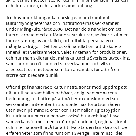
och litteraturen, och i andra sammanhang.
Tre huvudinriktningar kan urskiljas inom framförallt
kulturmyndigheternas och institutionernas verksamhet
under Mångkulturåret 2006. Det har dels handlat om ett
internt arbete med att förändra strukturer, se över riktlinjer
för rekrytering av anställda, och utbilda personalen i
mångfaldsfrågor. Det har också handlat om att diskutera
innehållet i verksamheten, valet av teman för produktioner,
och hur man skildrar det mångkulturella Sveriges utveckling,
samt hur man når ut med sin verksamhet och vilka
arbetssätt och metoder som kan användas för att nå en
större och bredare publik.
Offentligt finansierade kulturinstitutioner med uppdrag att
nå ut till hela samhället behöver, enligt samordnarens
bedömning, bli bättre på att nå fler människor med sin
verksamhet, inte enbart i storstädernas förortsområden
utan även på mindre orter och i samhällen i glesbygden.
Kulturinstitutionerna behöver också hitta och ingå i nya
samverkansformer med aktörer på nationell, regional, lokal
och internationell nivå för att tillvarata den kunskap och de
erfarenheter som finns runt om i Sverige, inte minst i det