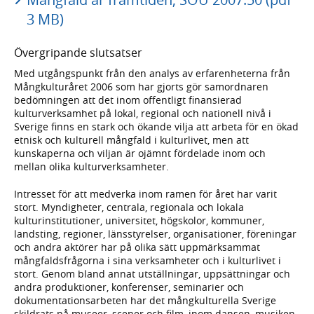
3 MB)
Övergripande slutsatser
Med utgångspunkt från den analys av erfarenheterna från
Mångkulturåret 2006 som har gjorts gör samordnaren
bedömningen att det inom offentligt finansierad
kulturverksamhet på lokal, regional och nationell nivå i
Sverige finns en stark och ökande vilja att arbeta för en ökad
etnisk och kulturell mångfald i kulturlivet, men att
kunskaperna och viljan är ojämnt fördelade inom och
mellan olika kulturverksamheter.
Intresset för att medverka inom ramen för året har varit
stort. Myndigheter, centrala, regionala och lokala
kulturinstitutioner, universitet, högskolor, kommuner,
landsting, regioner, länsstyrelser, organisationer, föreningar
och andra aktörer har på olika sätt uppmärksammat
mångfaldsfrågorna i sina verksamheter och i kulturlivet i
stort. Genom bland annat utställningar, uppsättningar och
andra produktioner, konferenser, seminarier och
dokumentationsarbeten har det mångkulturella Sverige
skildrats på museer, scener och film, inom dansen, musiken