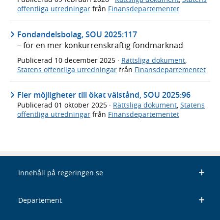
offentliga utredningar
från
Finansdepartementet
Fondandelsbolag, SOU 2025:117
– för en mer konkurrenskraftig fondmarknad
Publicerad
10 december 2025
·
Rättsliga dokument
,
Statens offentliga utredningar
från
Finansdepartementet
Fler möjligheter till ökat välstånd, SOU 2025:96
Publicerad
01 oktober 2025
·
Rättsliga dokument
,
Statens
offentliga utredningar
från
Finansdepartementet
Innehåll på regeringen.se
Departement