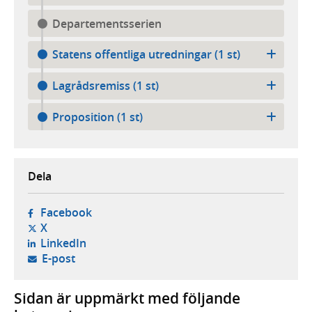
Departementsserien
Statens offentliga utredningar (1 st)
Lagrådsremiss (1 st)
Proposition (1 st)
Dela
- öppnas i ny flik, extern webbplats,
Facebook
- öppnas i ny flik, extern webbplats,
X
- öppnas i ny flik, extern webbplats,
LinkedIn
- öppnar din e-postklient,
E-post
Sidan är uppmärkt med följande