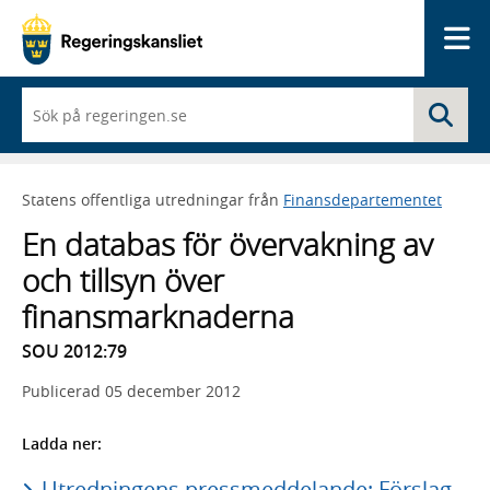
Me
När
Sö
du
börjar
skriva
så
Statens offentliga utredningar från
Finansdepartementet
framträder
en
En databas för övervakning av
lista
med
och tillsyn över
sökförslag
finansmarknaderna
SOU 2012:79
Publicerad
05 december 2012
Ladda ner:
Utredningens pressmeddelande: Förslag