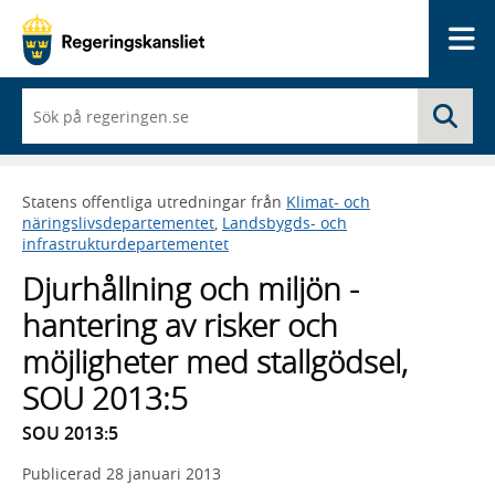
Me
När
Sö
du
börjar
skriva
så
Statens offentliga utredningar från
Klimat- och
framträder
näringslivsdepartementet
,
Landsbygds- och
en
infrastrukturdepartementet
lista
med
Djurhållning och miljön -
sökförslag
hantering av risker och
möjligheter med stallgödsel,
SOU 2013:5
SOU 2013:5
Publicerad
28 januari 2013