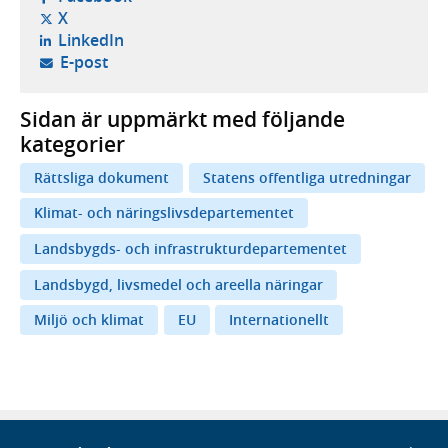
- öppnas i ny flik, extern webbplats,
X
- öppnas i ny flik, extern webbplats,
LinkedIn
- öppnar din e-postklient,
E-post
Sidan är uppmärkt med följande
kategorier
Rättsliga dokument
Statens offentliga utredningar
Klimat- och näringslivsdepartementet
Landsbygds- och infrastrukturdepartementet
Landsbygd, livsmedel och areella näringar
Miljö och klimat
EU
Internationellt