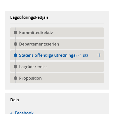
Lagstiftningskedjan
Kommittédirektiv
Departementsserien
Statens offentliga utredningar (1 st)
Lagrådsremiss
Proposition
Dela
- öppnas i ny flik, extern webbplats,
Facebook