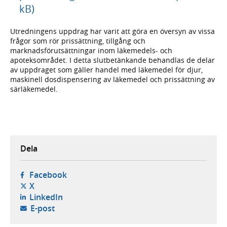
kB)
Utredningens uppdrag har varit att göra en översyn av vissa
frågor som rör prissättning, tillgång och
marknadsförutsättningar inom läkemedels- och
apoteksområdet. I detta slutbetänkande behandlas de delar
av uppdraget som gäller handel med läkemedel för djur,
maskinell dosdispensering av läkemedel och prissättning av
särläkemedel.
Dela
- öppnas i ny flik, extern webbplats,
Facebook
- öppnas i ny flik, extern webbplats,
X
- öppnas i ny flik, extern webbplats,
LinkedIn
- öppnar din e-postklient,
E-post