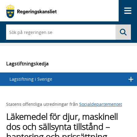
Me
När
Sö
du
börjar
skriva
så
framträder
en
Lagstiftningskedja
lista
med
Lagstiftning i Sverige
sökförslag
Statens offentliga utredningar från
Socialdepartementet
Läkemedel för djur, maskinell
dos och sällsynta tillstånd –
hantering och prissättning