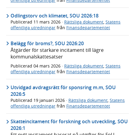
offentliga utredningar
från
Finansdepartementet
Odlingstorv och klimatet, SOU 2026:18
Publicerad
11 mars 2026
·
Rättsliga dokument
,
Statens
offentliga utredningar
från
Finansdepartementet
Belägg för broms?, SOU 2026:20
Åtgärder för starkare incitament till lägre
kommunalskattesatser
Publicerad
04 mars 2026
·
Rättsliga dokument
,
Statens
offentliga utredningar
från
Finansdepartementet
Utvidgad avdragsrätt för sponsring m.m, SOU
2026:5
Publicerad
19 januari 2026
·
Rättsliga dokument
,
Statens
offentliga utredningar
från
Finansdepartementet
Skatteincitament för forskning och utveckling, SOU
2026:1
Ett nytt incitament baserat på utgifter för FoU-