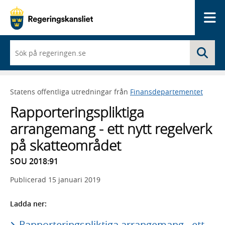
Me
När
Sö
du
börjar
skriva
så
Statens offentliga utredningar från
Finansdepartementet
framträder
en
Rapporteringspliktiga
lista
med
arrangemang - ett nytt regelverk
sökförslag
på skatteområdet
SOU 2018:91
Publicerad
15 januari 2019
Ladda ner:
Rapporteringspliktiga arrangemang - ett