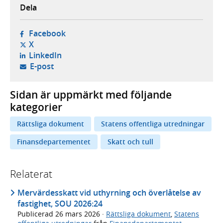
Dela
- öppnas i ny flik, extern webbplats,
Facebook
- öppnas i ny flik, extern webbplats,
X
- öppnas i ny flik, extern webbplats,
LinkedIn
- öppnar din e-postklient,
E-post
Sidan är uppmärkt med följande
kategorier
Rättsliga dokument
Statens offentliga utredningar
Finansdepartementet
Skatt och tull
Relaterat
Mervärdesskatt vid uthyrning och överlåtelse av
fastighet, SOU 2026:24
Publicerad
26 mars 2026
·
Rättsliga dokument
,
Statens