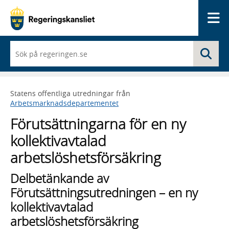
Me
När
Sö
du
börjar
skriva
så
Statens offentliga utredningar från
framträder
Arbetsmarknadsdepartementet
en
lista
Förutsättningarna för en ny
med
sökförslag
kollektivavtalad
arbetslöshetsförsäkring
Delbetänkande av
Förutsättningsutredningen – en ny
kollektivavtalad
arbetslöshetsförsäkring