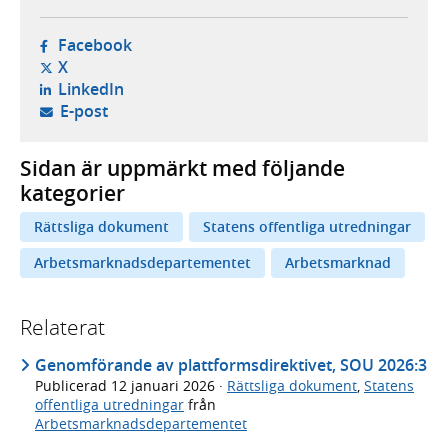
- öppnas i ny flik, extern webbplats,
Facebook
- öppnas i ny flik, extern webbplats,
X
- öppnas i ny flik, extern webbplats,
LinkedIn
- öppnar din e-postklient,
E-post
Sidan är uppmärkt med följande
kategorier
Rättsliga dokument
Statens offentliga utredningar
Arbetsmarknadsdepartementet
Arbetsmarknad
Relaterat
Genomförande av plattformsdirektivet, SOU 2026:3
Publicerad
12 januari 2026
·
Rättsliga dokument
,
Statens
offentliga utredningar
från
Arbetsmarknadsdepartementet