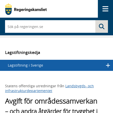
Me
När
Sö
du
börjar
skriva
så
framträder
en
Lagstiftningskedja
lista
med
Lagstiftning i Sverige
sökförslag
Statens offentliga utredningar från
Landsbygds- och
infrastrukturdepartementet
Avgift för områdessamverkan
– och andra åtgärder för trygghet i