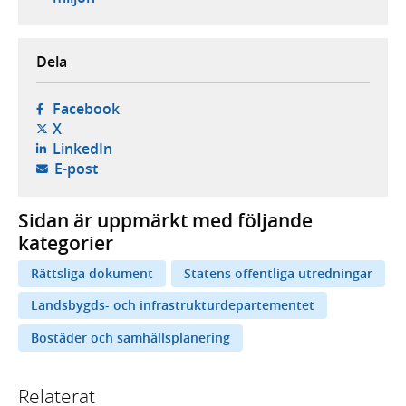
Dela
- öppnas i ny flik, extern webbplats,
Facebook
- öppnas i ny flik, extern webbplats,
X
- öppnas i ny flik, extern webbplats,
LinkedIn
- öppnar din e-postklient,
E-post
Sidan är uppmärkt med följande
kategorier
Rättsliga dokument
Statens offentliga utredningar
Landsbygds- och infrastrukturdepartementet
Bostäder och samhällsplanering
Relaterat