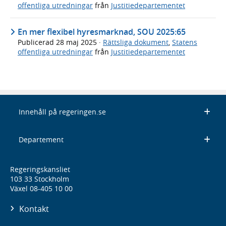
offentliga utredningar
från
Justitiedepartementet
En mer flexibel hyresmarknad, SOU 2025:65
Publicerad
28 maj 2025
·
Rättsliga dokument
,
Statens
offentliga utredningar
från
Justitiedepartementet
Innehåll på regeringen.se
Departement
Regeringskansliet
103 33 Stockholm
Växel 08-405 10 00
Kontakt