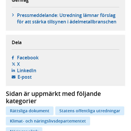
Genväg
Pressmeddelande: Utredning lämnar förslag
för att stärka tillsynen i ädelmetallbranschen
Dela
- öppnas i ny flik, extern webbplats,
Facebook
- öppnas i ny flik, extern webbplats,
X
- öppnas i ny flik, extern webbplats,
LinkedIn
- öppnar din e-postklient,
E-post
Sidan är uppmärkt med följande
kategorier
Rättsliga dokument
Statens offentliga utredningar
Klimat- och näringslivsdepartementet