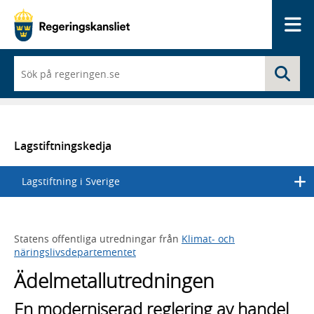
Me
När
Sö
du
börjar
skriva
så
framträder
en
Lagstiftningskedja
lista
med
Lagstiftning i Sverige
sökförslag
Statens offentliga utredningar från
Klimat- och
näringslivsdepartementet
Ädelmetallutredningen
En moderniserad reglering av handel