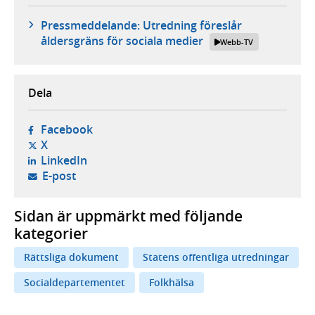
Pressmeddelande: Utredning föreslår
åldersgräns för sociala medier
Webb-TV
Dela
- öppnas i ny flik, extern webbplats,
Facebook
- öppnas i ny flik, extern webbplats,
X
- öppnas i ny flik, extern webbplats,
LinkedIn
- öppnar din e-postklient,
E-post
Sidan är uppmärkt med följande
kategorier
Rättsliga dokument
Statens offentliga utredningar
Socialdepartementet
Folkhälsa