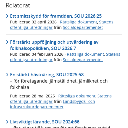
Relaterat
Ett smittskydd för framtiden, SOU 2026:25
Publicerad
02 april 2026
·
Rättsliga dokument
,
Statens
offentliga utredningar
från
Socialdepartementet
Förstärkt uppföljning och utvärdering av
folkhälsopolitiken, SOU 2026:7
Publicerad
04 februari 2026
·
Rättsliga dokument
,
Statens
offentliga utredningar
från
Socialdepartementet
En stärkt hästnäring, SOU 2025:58
– för företagande, jämställdhet, jämlikhet och
folkhälsa
Publicerad
28 maj 2025
·
Rättsliga dokument
,
Statens
offentliga utredningar
från
Landsbygds- och
infrastrukturdepartementet
Livsviktigt lärande, SOU 2024:66
– fler vägar till kunskap för att förebygga suicid