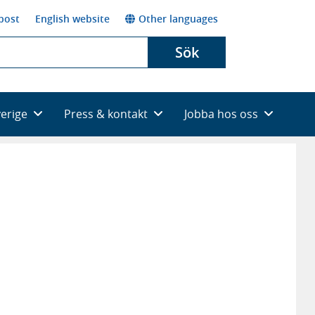
post
English website
Other languages
Sök
verige
Press & kontakt
Jobba hos oss