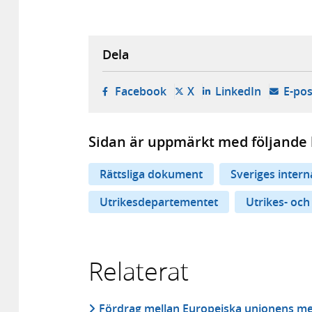
Dela
- öppnas i ny flik, extern w
- öppnas i ny flik, ext
- öppnas i
Facebook
X
LinkedIn
E-pos
Sidan är uppmärkt med följande 
Rättsliga dokument
Sveriges inter
Utrikesdepartementet
Utrikes- och
Relaterat
Fördrag mellan Europeiska unionens me