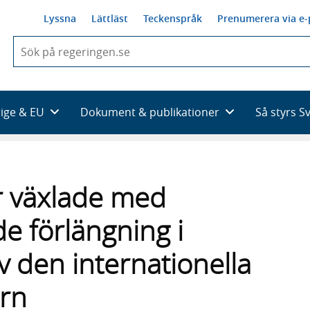
Lyssna
Lättläst
Teckenspråk
Prenumerera via e-
När
du
börjar
skriva
så
rige & EU
Dokument & publikationer
Så styrs S
framträder
en
lista
med
sökförslag
er växlade med
e förlängning i
v den internationella
ern