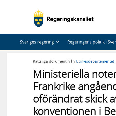
Huvudnavigering
Sveriges regering
Regeringens politik i Sve
Rättsliga dokument från
Utrikesdepartementet
Ministeriella not
Frankrike angåend
oförändrat skick a
konventionen i B