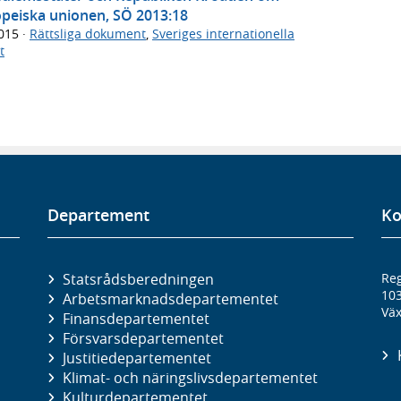
ropeiska unionen, SÖ 2013:18
2015
·
Rättsliga dokument
,
Sveriges internationella
t
Departement
Ko
Statsrådsberedningen
Reg
10
Arbetsmarknads­departementet
Väx
Finans­departementet
Försvars­departementet
Justitie­departementet
Klimat- och näringslivs­departementet
Kultur­departementet