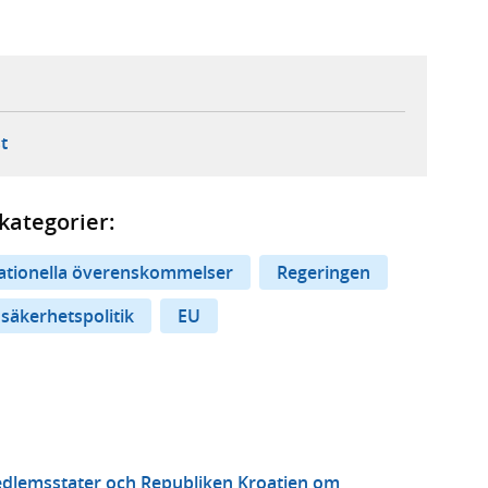
ebbplats,
ern webbplats,
 ny flik, extern webbplats,
- öppnar din e-postklient,
t
kategorier:
nationella överenskommelser
Regeringen
 säkerhetspolitik
EU
dlemsstater och Republiken Kroatien om