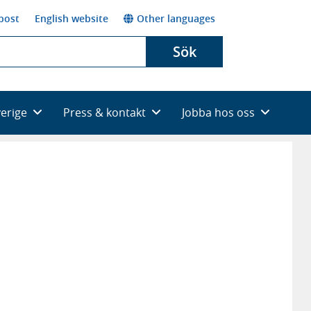
post
English website
Other languages
Sök
verige
Press & kontakt
Jobba hos oss