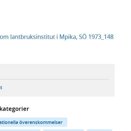
 lantbruksinstitut i Mpika, SÖ 1973_148
ebbplats,
ern webbplats,
 ny flik, extern webbplats,
- öppnar din e-postklient,
t
kategorier
nationella överenskommelser