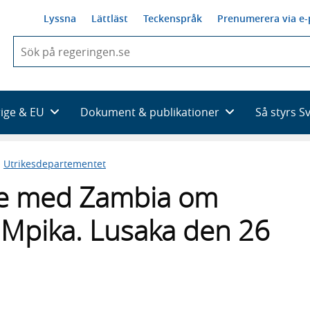
Lyssna
Lättläst
Teckenspråk
Prenumerera via e-
När
du
börjar
skriva
så
rige & EU
Dokument & publikationer
Så styrs S
framträder
en
lista
n
Utrikesdepartementet
med
sökförslag
e med Zambia om
i Mpika. Lusaka den 26