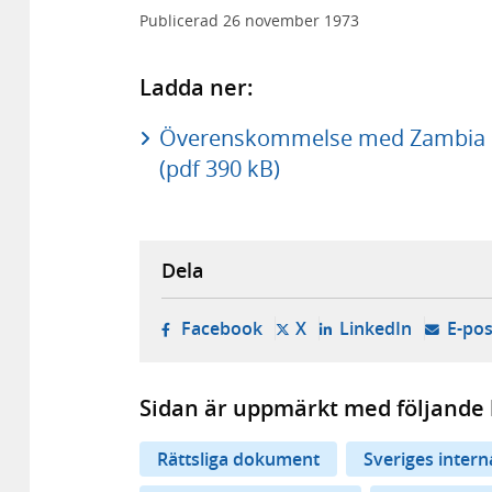
Publicerad
26 november 1973
Ladda ner:
Överenskommelse med Zambia om
(pdf 390 kB)
Dela
- öppnas i ny flik, extern w
- öppnas i ny flik, ext
- öppnas i
Facebook
X
LinkedIn
E-pos
Sidan är uppmärkt med följande 
Rättsliga dokument
Sveriges inter