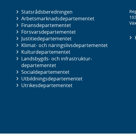
Statsrådsberedningen
Reg
10
Arbetsmarknads­departementet
Väx
Finans­departementet
Försvars­departementet
Justitie­departementet
Klimat- och näringslivs­departementet
Kultur­departementet
Landsbygds- och infrastruktur­
departementet
Social­departementet
Utbildnings­departementet
Utrikes­departementet