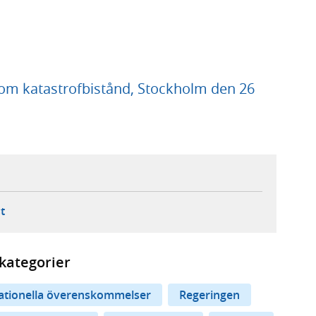
 om katastrofbistånd, Stockholm den 26
ebbplats,
ern webbplats,
 ny flik, extern webbplats,
- öppnar din e-postklient,
t
kategorier
nationella överenskommelser
Regeringen