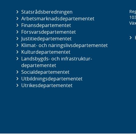
Statsrådsberedningen
Reg
10
Arbetsmarknads­departementet
Väx
Finans­departementet
Försvars­departementet
Justitie­departementet
Klimat- och näringslivs­departementet
Kultur­departementet
Landsbygds- och infrastruktur­
departementet
Social­departementet
Utbildnings­departementet
Utrikes­departementet