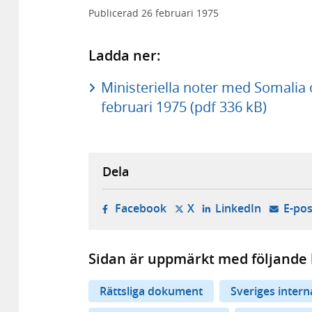
Publicerad
26 februari 1975
Ladda ner:
Ministeriella noter med Somalia
februari 1975 (pdf 336 kB)
Dela
- öppnas i ny flik, extern w
- öppnas i ny flik, ext
- öppnas i
Facebook
X
LinkedIn
E-pos
Sidan är uppmärkt med följande 
Rättsliga dokument
Sveriges inter