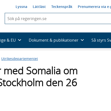
Lyssna
Lättläst
Teckenspråk
Prenumerera via e-
När
du
börjar
skriva
så
rige & EU
Dokument & publikationer
Så styrs S
framträder
en
lista
n
Utrikesdepartementet
med
sökförslag
er med Somalia om
 Stockholm den 26