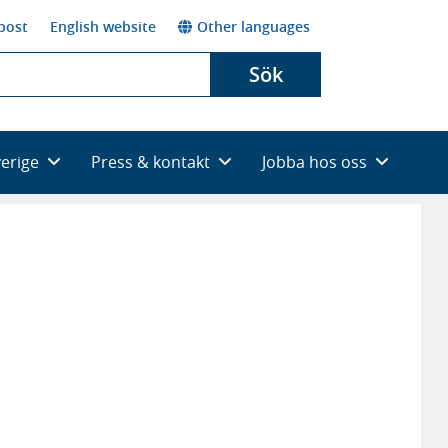
post
English website
Other languages
Sök
verige
Press & kontakt
Jobba hos oss