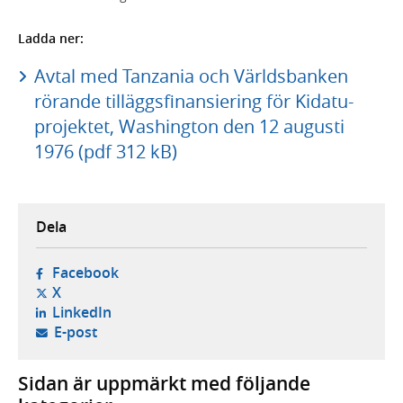
Ladda ner:
Avtal med Tanzania och Världsbanken
rörande tilläggsfinansiering för Kidatu-
projektet, Washington den 12 augusti
1976 (pdf 312 kB)
Dela
- öppnas i ny flik, extern webbplats,
Facebook
- öppnas i ny flik, extern webbplats,
X
- öppnas i ny flik, extern webbplats,
LinkedIn
- öppnar din e-postklient,
E-post
Sidan är uppmärkt med följande