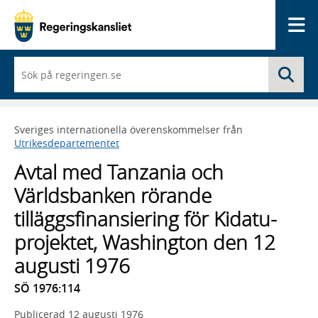
Me
När
Sö
du
börjar
skriva
så
Sveriges internationella överenskommelser från
framträder
Utrikesdepartementet
en
lista
Avtal med Tanzania och
med
sökförslag
Världsbanken rörande
tilläggsfinansiering för Kidatu-
projektet, Washington den 12
augusti 1976
SÖ 1976:114
Publicerad
12 augusti 1976