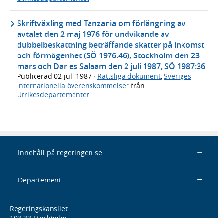
Skriftväxling med Tanzania om förlängning av
avtalet den 2 maj 1976 för undvikande av
dubbelbeskattning beträffande skatter på inkomst
och förmögenhet (SÖ 1976:46), Stockholm den 23
mars och Dar es Salaam den 2 juli 1987, SÖ 1987:36
Publicerad
02 juli 1987
·
Rättsliga dokument
,
Sveriges
internationella överenskommelser
från
Utrikesdepartementet
Innehåll på regeringen.se
Departement
Regeringskansliet
103 33 Stockholm