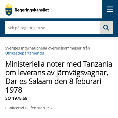
Me
När
Sö
du
börjar
skriva
så
Sveriges internationella överenskommelser från
framträder
Utrikesdepartementet
en
lista
Ministeriella noter med Tanzania
med
sökförslag
om leverans av järnvägsvagnar,
Dar es Salaam den 8 feburari
1978
SÖ 1978:69
Publicerad
08 februari 1978