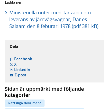
Ladda ner:
Ministeriella noter med Tanzania om
leverans av järnvägsvagnar, Dar es
Salaam den 8 feburari 1978 (pdf 381 kB)
Dela
- öppnas i ny flik, extern webbplats,
Facebook
- öppnas i ny flik, extern webbplats,
X
- öppnas i ny flik, extern webbplats,
LinkedIn
- öppnar din e-postklient,
E-post
Sidan är uppmärkt med följande
kategorier
Rättsliga dokument