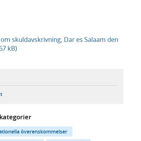
a om skuldavskrivning, Dar es Salaam den
67 kB)
ebbplats,
ern webbplats,
 ny flik, extern webbplats,
- öppnar din e-postklient,
t
kategorier
nationella överenskommelser