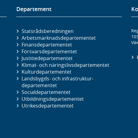
Departement
Ko
Statsrådsberedningen
Reg
10
Arbetsmarknads­departementet
Väx
Finans­departementet
Försvars­departementet
Justitie­departementet
Klimat- och näringslivs­departementet
Kultur­departementet
Landsbygds- och infrastruktur­
departementet
Social­departementet
Utbildnings­departementet
Utrikes­departementet