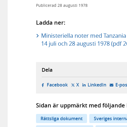
Publicerad
28 augusti 1978
Ladda ner:
Ministeriella noter med Tanzani
14 juli och 28 augusti 1978 (pdf 2
Dela
- öppnas i ny flik, extern w
- öppnas i ny flik, ext
- öppnas i
Facebook
X
LinkedIn
E-pos
Sidan är uppmärkt med följande 
Rättsliga dokument
Sveriges inter