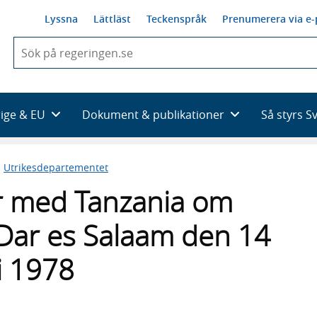
Lyssna
Lättläst
Teckenspråk
Prenumerera via e-
När
du
börjar
skriva
så
rige & EU
Dokument & publikationer
Så styrs S
framträder
en
lista
n
Utrikesdepartementet
med
sökförslag
er med Tanzania om
 Dar es Salaam den 14
i 1978