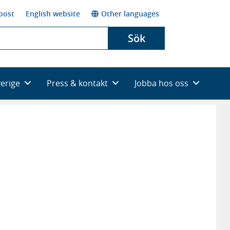
post
English website
Other languages
Sök
verige
Press & kontakt
Jobba hos oss