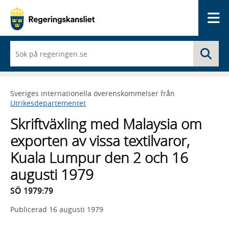
Me
När
Sö
du
börjar
skriva
så
Sveriges internationella överenskommelser från
framträder
Utrikesdepartementet
en
lista
Skriftväxling med Malaysia om
med
sökförslag
exporten av vissa textilvaror,
Kuala Lumpur den 2 och 16
augusti 1979
SÖ 1979:79
Publicerad
16 augusti 1979