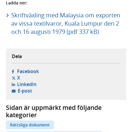
Ladda ner:
Skriftväxling med Malaysia om exporten
av vissa textilvaror, Kuala Lumpur den 2
och 16 augusti 1979 (pdf 337 kB)
Dela
- öppnas i ny flik, extern webbplats,
Facebook
- öppnas i ny flik, extern webbplats,
X
- öppnas i ny flik, extern webbplats,
LinkedIn
- öppnar din e-postklient,
E-post
Sidan är uppmärkt med följande
kategorier
Rättsliga dokument