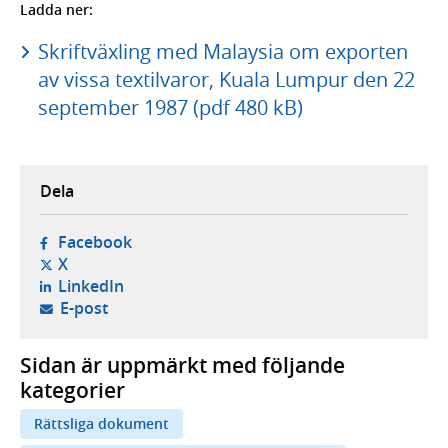
Ladda ner:
Skriftväxling med Malaysia om exporten
av vissa textilvaror, Kuala Lumpur den 22
september 1987 (pdf 480 kB)
Dela
- öppnas i ny flik, extern webbplats,
Facebook
- öppnas i ny flik, extern webbplats,
X
- öppnas i ny flik, extern webbplats,
LinkedIn
- öppnar din e-postklient,
E-post
Sidan är uppmärkt med följande
kategorier
Rättsliga dokument