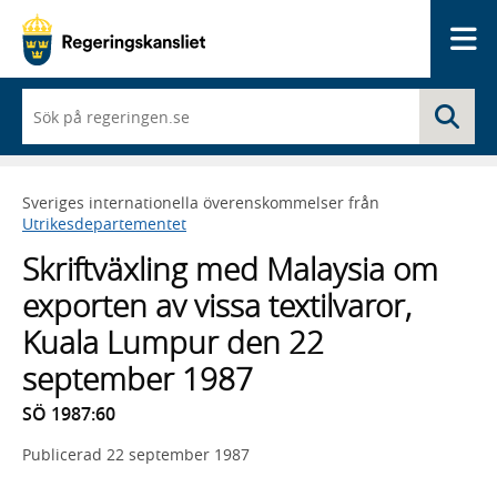
Me
När
Sö
du
börjar
skriva
så
Sveriges internationella överenskommelser från
framträder
Utrikesdepartementet
en
lista
Skriftväxling med Malaysia om
med
sökförslag
exporten av vissa textilvaror,
Kuala Lumpur den 22
september 1987
SÖ 1987:60
Publicerad
22 september 1987