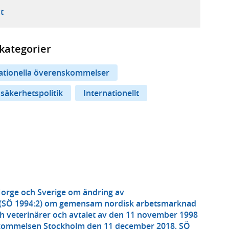
ebbplats,
ern webbplats,
 ny flik, extern webbplats,
- öppnar din e-postklient,
t
kategorier
nationella överenskommelser
 säkerhetspolitik
Internationellt
Norge och Sverige om ändring av
 (SÖ 1994:2) om gemensam nordisk arbetsmarknad
ch veterinärer och avtalet av den 11 november 1998
skommelsen Stockholm den 11 december 2018, SÖ