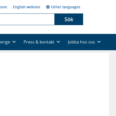
post
English website
Other languages
Sök
verige
Press & kontakt
Jobba hos oss