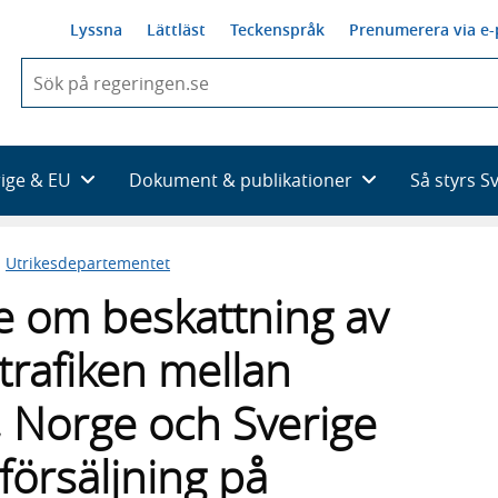
Lyssna
Lättläst
Teckenspråk
Prenumerera via e-
När
du
börjar
skriva
så
rige & EU
Dokument & publikationer
Så styrs S
framträder
en
lista
n
Utrikesdepartementet
med
sökförslag
 om beskattning av
trafiken mellan
 Norge och Sverige
försäljning på