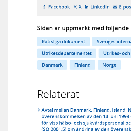
- öppnas i ny flik, extern w
- öppnas i ny flik, ext
- öppnas i
Facebook
X
LinkedIn
E-pos
Sidan är uppmärkt med följande 
Rättsliga dokument
Sveriges inter
Utrikesdepartementet
Utrikes- och
Danmark
Finland
Norge
Relaterat
Avtal mellan Danmark, Finland, Island, 
överenskommelsen av den 14 juni 1993
för viss hälso- och sjukvårdspersonal o
(SÖ 2001:5) om ändring av den överen