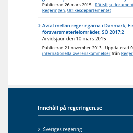
Publicerad
26 mars 2015
·
Rättsliga dokumen
Regeringen
,
Utrikesdepartementet
Avtal mellan regeringarna i Danmark, F
försvarsmaterielområdet, SÖ 2017:2
Arvidsjaur den 10 mars 2015
Publicerad
21 november 2013
· Uppdaterad
0
internationella överenskommelser
från
Reger
Innehåll på regeringen.se
Sveriges regering