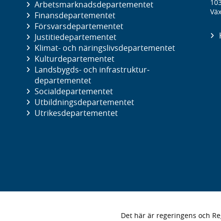
10
Arbetsmarknads­departementet
Väx
Finans­departementet
Försvars­departementet
Justitie­departementet
Klimat- och näringslivs­departementet
Kultur­departementet
Landsbygds- och infrastruktur­
departementet
Social­departementet
Utbildnings­departementet
Utrikes­departementet
Det här är regeringens och 