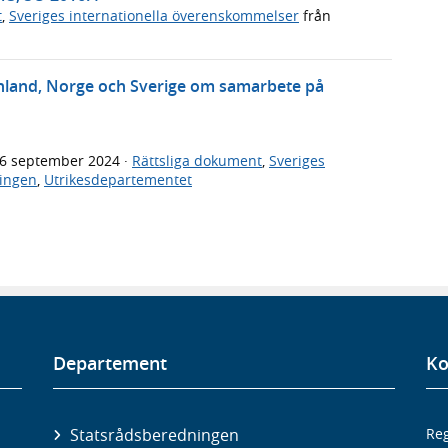
t
,
Sveriges internationella överenskommelser
från
inland, Norge och Sverige om samarbete på
6 september 2024
·
Rättsliga dokument
,
Sveriges
ingen
,
Utrikesdepartementet
Departement
Ko
Statsrådsberedningen
Reg