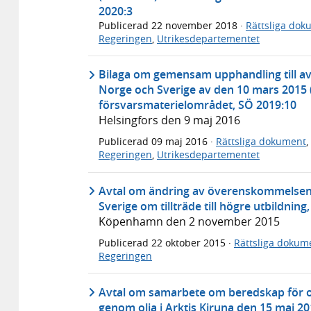
2020:3
Publicerad
22 november 2018
·
Rättsliga dok
Regeringen
,
Utrikesdepartementet
Bilaga om gemensam upphandling till avt
Norge och Sverige av den 10 mars 2015
försvarsmaterielområdet, SÖ 2019:10
Helsingfors den 9 maj 2016
Publicerad
09 maj 2016
·
Rättsliga dokument
,
Regeringen
,
Utrikesdepartementet
Avtal om ändring av överenskommelsen 
Sverige om tillträde till högre utbildning
Köpenhamn den 2 november 2015
Publicerad
22 oktober 2015
·
Rättsliga dokum
Regeringen
Avtal om samarbete om beredskap för oc
genom olja i Arktis Kiruna den 15 maj 20