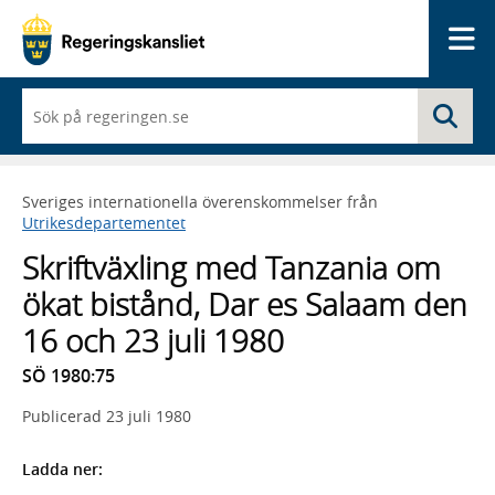
Me
När
Sö
du
börjar
skriva
så
Sveriges internationella överenskommelser från
framträder
Utrikesdepartementet
en
lista
Skriftväxling med Tanzania om
med
sökförslag
ökat bistånd, Dar es Salaam den
16 och 23 juli 1980
SÖ 1980:75
Publicerad
23 juli 1980
Ladda ner: