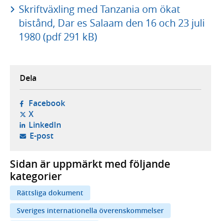
Skriftväxling med Tanzania om ökat
bistånd, Dar es Salaam den 16 och 23 juli
1980 (pdf 291 kB)
Dela
- öppnas i ny flik, extern webbplats,
Facebook
- öppnas i ny flik, extern webbplats,
X
- öppnas i ny flik, extern webbplats,
LinkedIn
- öppnar din e-postklient,
E-post
Sidan är uppmärkt med följande
kategorier
Rättsliga dokument
Sveriges internationella överenskommelser