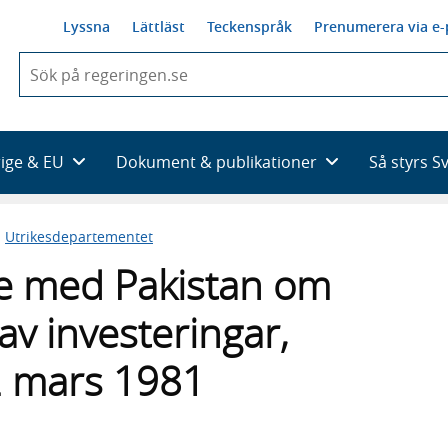
Lyssna
Lättläst
Teckenspråk
Prenumerera via e-
När
du
börjar
skriva
så
rige & EU
Dokument & publikationer
Så styrs S
framträder
en
lista
n
Utrikesdepartementet
med
sökförslag
 med Pakistan om
av investeringar,
2 mars 1981