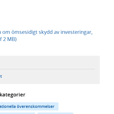
m ömsesidigt skydd av investeringar,
f 2 MB)
ebbplats,
ern webbplats,
 ny flik, extern webbplats,
- öppnar din e-postklient,
t
kategorier
nationella överenskommelser