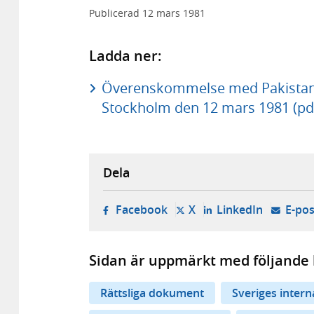
Publicerad
12 mars 1981
Ladda ner:
Överenskommelse med Pakistan o
Stockholm den 12 mars 1981 (pd
Dela
- öppnas i ny flik, extern w
- öppnas i ny flik, ext
- öppnas i
Facebook
X
LinkedIn
E-pos
Sidan är uppmärkt med följande 
Rättsliga dokument
Sveriges inter