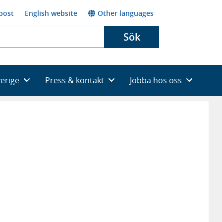
post
English website
Other languages
Sök
verige
Press & kontakt
Jobba hos oss