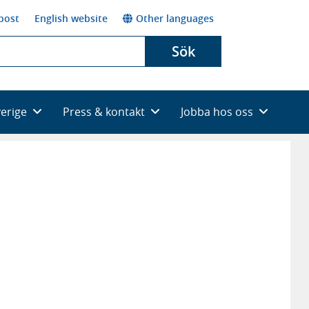
post
English website
Other languages
Sök
verige
Press & kontakt
Jobba hos oss