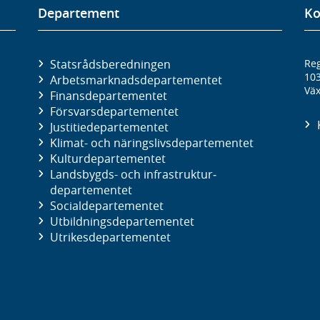
Departement
Ko
Statsrådsberedningen
Reg
10
Arbetsmarknads­departementet
Väx
Finans­departementet
Försvars­departementet
Justitie­departementet
Klimat- och näringslivs­departementet
Kultur­departementet
Landsbygds- och infrastruktur­
departementet
Social­departementet
Utbildnings­departementet
Utrikes­departementet