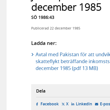
december 1985
SÖ 1986:43
Publicerad
22 december 1985
Ladda ner:
Avtal med Pakistan för att undv
skatteflykt beträffande inkomsts
december 1985 (pdf 13 MB)
Dela
- öppnas i ny flik, extern w
- öppnas i ny flik, ext
- öppnas i
Facebook
X
LinkedIn
E-pos