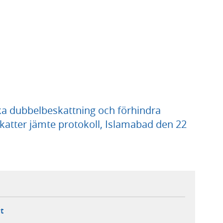
ika dubbelbeskattning och förhindra
katter jämte protokoll, Islamabad den 22
ebbplats,
ern webbplats,
 ny flik, extern webbplats,
- öppnar din e-postklient,
t