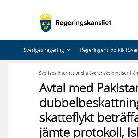
Huvudnavigering
Sveriges regering
Regeringens politik i Sve
Sveriges internationella överenskommelser frå
Avtal med Pakistan
dubbelbeskattnin
skatteflykt beträf
jämte protokoll, 