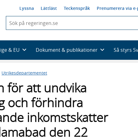
Lyssna
Lättläst
Teckenspråk
Prenumerera via e-
När
du
börjar
skriva
så
rige & EU
Dokument & publikationer
Så styrs S
framträder
en
lista
n
Utrikesdepartementet
med
sökförslag
 för att undvika
g och förhindra
fande inkomstskatter
Islamabad den 22