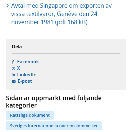
Avtal med Singapore om exporten av
vissa textilvaror, Genève den 24
november 1981 (pdf 168 kB)
Dela
- öppnas i ny flik, extern webbplats,
Facebook
- öppnas i ny flik, extern webbplats,
X
- öppnas i ny flik, extern webbplats,
LinkedIn
- öppnar din e-postklient,
E-post
Sidan är uppmärkt med följande
kategorier
Rättsliga dokument
Sveriges internationella överenskommelser