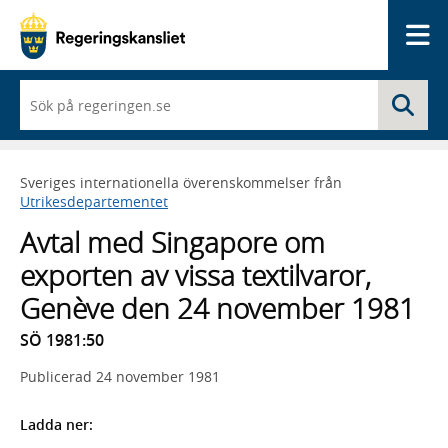
Me
När
Sö
du
börjar
skriva
så
Sveriges internationella överenskommelser från
framträder
Utrikesdepartementet
en
lista
Avtal med Singapore om
med
sökförslag
exporten av vissa textilvaror,
Genève den 24 november 1981
SÖ 1981:50
Publicerad
24 november 1981
Ladda ner: