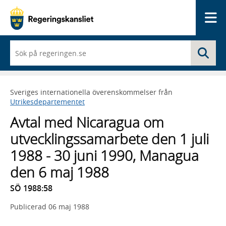
Me
När
Sö
du
börjar
skriva
så
Sveriges internationella överenskommelser från
framträder
Utrikesdepartementet
en
lista
Avtal med Nicaragua om
med
sökförslag
utvecklingssamarbete den 1 juli
1988 - 30 juni 1990, Managua
den 6 maj 1988
SÖ 1988:58
Publicerad
06 maj 1988