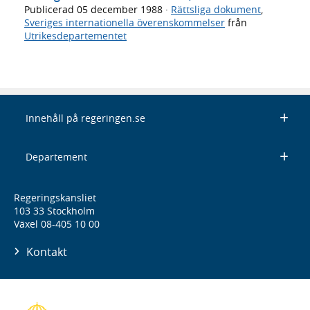
Publicerad
05 december 1988
·
Rättsliga dokument
,
Sveriges internationella överenskommelser
från
Utrikesdepartementet
Innehåll på regeringen.se
Departement
Regeringskansliet
103 33 Stockholm
Växel 08-405 10 00
Kontakt