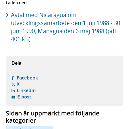
Ladda ner:
Avtal med Nicaragua om
utvecklingssamarbete den 1 juli 1988 - 30
juni 1990, Managua den 6 maj 1988 (pdf
401 kB)
Dela
- öppnas i ny flik, extern webbplats,
Facebook
- öppnas i ny flik, extern webbplats,
X
- öppnas i ny flik, extern webbplats,
LinkedIn
- öppnar din e-postklient,
E-post
Sidan är uppmärkt med följande
kategorier