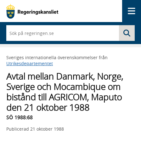
Me
När
Sö
du
börjar
skriva
så
Sveriges internationella överenskommelser från
framträder
Utrikesdepartementet
en
lista
Avtal mellan Danmark, Norge,
med
sökförslag
Sverige och Mocambique om
bistånd till AGRICOM, Maputo
den 21 oktober 1988
SÖ 1988:68
Publicerad
21 oktober 1988