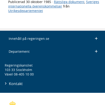
Publicerad
30 oktober 1985
·
Rättsliga dokument
,
Sveriges
internationella överenskommelser
från
Utrikesdepartementet
Innehåll på regeringen.se
Departement
Regeringskansliet
103 33 Stockholm
Växel 08-405 10 00
Kontakt