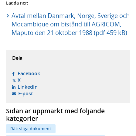
Ladda ner:
Avtal mellan Danmark, Norge, Sverige och
Mocambique om bistånd till AGRICOM,
Maputo den 21 oktober 1988 (pdf 459 kB)
Dela
- öppnas i ny flik, extern webbplats,
Facebook
- öppnas i ny flik, extern webbplats,
X
- öppnas i ny flik, extern webbplats,
LinkedIn
- öppnar din e-postklient,
E-post
Sidan är uppmärkt med följande
kategorier
Rättsliga dokument