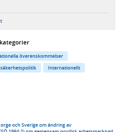
ebbplats,
ern webbplats,
 ny flik, extern webbplats,
- öppnar din e-postklient,
t
kategorier
nationella överenskommelser
 säkerhetspolitik
Internationellt
Norge och Sverige om ändring av
 (SÖ 1994:2) om gemensam nordisk arbetsmarknad