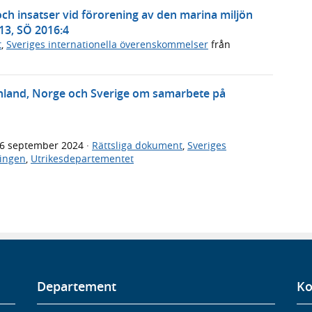
h insatser vid förorening av den marina miljön
13, SÖ 2016:4
t
,
Sveriges internationella överenskommelser
från
inland, Norge och Sverige om samarbete på
6 september 2024
·
Rättsliga dokument
,
Sveriges
ingen
,
Utrikesdepartementet
Departement
Ko