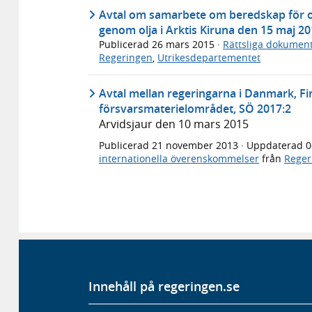
Avtal om samarbete om beredskap för oc
genom olja i Arktis Kiruna den 15 maj 20
Publicerad
26 mars 2015
·
Rättsliga dokumen
Regeringen
,
Utrikesdepartementet
Avtal mellan regeringarna i Danmark, F
försvarsmaterielområdet, SÖ 2017:2
Arvidsjaur den 10 mars 2015
Publicerad
21 november 2013
· Uppdaterad
0
internationella överenskommelser
från
Reger
Innehåll på regeringen.se