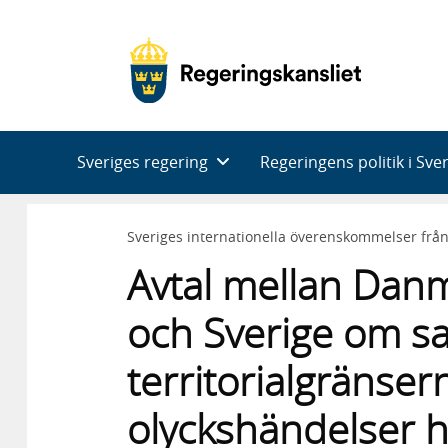
Huvudnavigering
Sveriges regering
Regeringens politik i Sve
Sveriges internationella överenskommelser frå
Avtal mellan Danm
och Sverige om s
territorialgränsern
olyckshändelser h