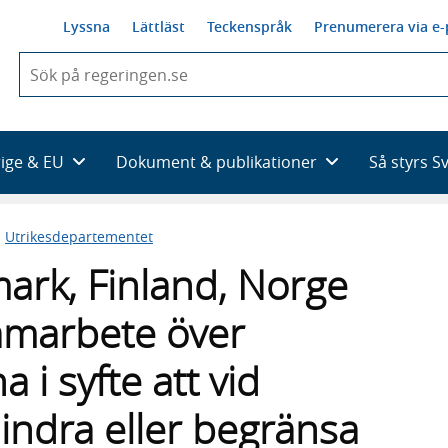
Lyssna
Lättläst
Teckenspråk
Prenumerera via e-
När
du
börjar
skriva
så
rige & EU
Dokument & publikationer
Så styrs S
framträder
en
lista
n
Utrikesdepartementet
med
sökförslag
ark, Finland, Norge
amarbete över
a i syfte att vid
indra eller begränsa