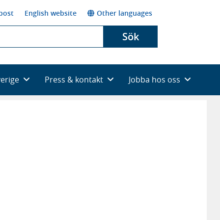
post
English website
Other languages
Sök
verige
Press & kontakt
Jobba hos oss