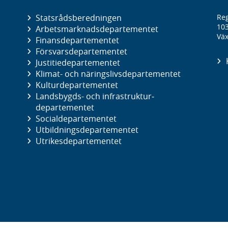
Statsrådsberedningen
Reg
10
Arbetsmarknads­departementet
Väx
Finans­departementet
Försvars­departementet
Justitie­departementet
Klimat- och näringslivs­departementet
Kultur­departementet
Landsbygds- och infrastruktur­
departementet
Social­departementet
Utbildnings­departementet
Utrikes­departementet