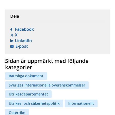
Dela
- öppnas i ny flik, extern webbplats,
Facebook
- öppnas i ny flik, extern webbplats,
X
- öppnas i ny flik, extern webbplats,
LinkedIn
- öppnar din e-postklient,
E-post
Sidan är uppmärkt med följande
kategorier
Rättsliga dokument
Sveriges internationella överenskommelser
Utrikesdepartementet
Utrikes- och säkerhetspolitik
Internationellt
Österrike