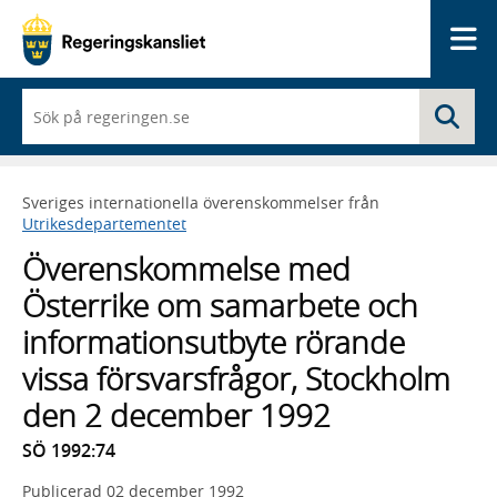
Me
När
Sö
du
börjar
skriva
så
Sveriges internationella överenskommelser från
framträder
Utrikesdepartementet
en
lista
Överenskommelse med
med
sökförslag
Österrike om samarbete och
informationsutbyte rörande
vissa försvarsfrågor, Stockholm
den 2 december 1992
SÖ 1992:74
Publicerad
02 december 1992