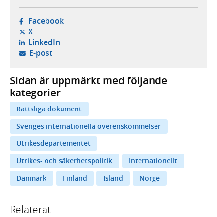
- öppnas i ny flik, extern webbplats,
Facebook
- öppnas i ny flik, extern webbplats,
X
- öppnas i ny flik, extern webbplats,
LinkedIn
- öppnar din e-postklient,
E-post
Sidan är uppmärkt med följande
kategorier
Rättsliga dokument
Sveriges internationella överenskommelser
Utrikesdepartementet
Utrikes- och säkerhetspolitik
Internationellt
Danmark
Finland
Island
Norge
Relaterat