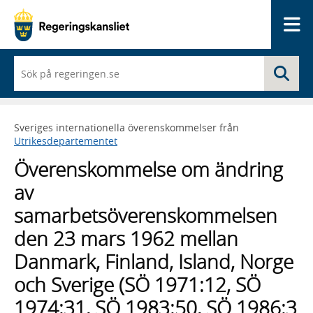
Me
När
Sö
du
börjar
skriva
så
Sveriges internationella överenskommelser från
framträder
Utrikesdepartementet
en
lista
Överenskommelse om ändring
med
sökförslag
av
samarbetsöverenskommelsen
den 23 mars 1962 mellan
Danmark, Finland, Island, Norge
och Sverige (SÖ 1971:12, SÖ
1974:31, SÖ 1983:50, SÖ 1986:3