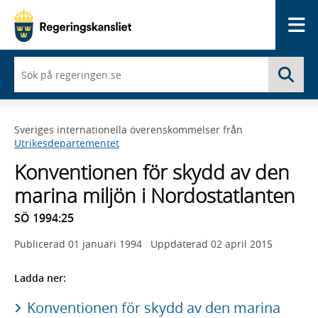
Me
När
Sö
du
börjar
skriva
så
Sveriges internationella överenskommelser från
framträder
Utrikesdepartementet
en
lista
Konventionen för skydd av den
med
sökförslag
marina miljön i Nordostatlanten
SÖ 1994:25
Publicerad
01 januari 1994
Uppdaterad
02 april 2015
Ladda ner:
Konventionen för skydd av den marina