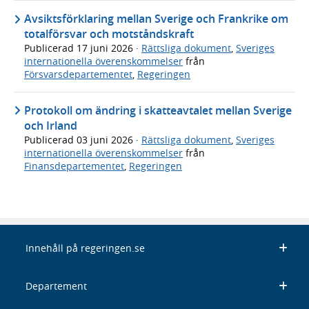
Avsiktsförklaring mellan Sverige och Frankrike om
totalförsvar och motståndskraft
Publicerad
17 juni 2026
·
Rättsliga dokument
,
Sveriges
internationella överenskommelser
från
Försvarsdepartementet
,
Regeringen
Protokoll om ändring i skatteavtalet mellan Sverige
och Irland
Publicerad
03 juni 2026
·
Rättsliga dokument
,
Sveriges
internationella överenskommelser
från
Finansdepartementet
,
Regeringen
Innehåll på regeringen.se
Departement