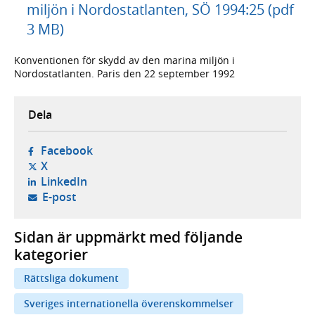
miljön i Nordostatlanten, SÖ 1994:25 (pdf
3 MB)
Konventionen för skydd av den marina miljön i
Nordostatlanten. Paris den 22 september 1992
Dela
- öppnas i ny flik, extern webbplats,
Facebook
- öppnas i ny flik, extern webbplats,
X
- öppnas i ny flik, extern webbplats,
LinkedIn
- öppnar din e-postklient,
E-post
Sidan är uppmärkt med följande
kategorier
Rättsliga dokument
Sveriges internationella överenskommelser