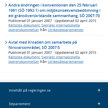
Andra ändringen i konventionen den 25 februari
1991 (SÖ 1992:1) om miljökonsekvensbedömning i
ett gränsöverskridande sammanhang, SÖ 2007:70
Publicerad
01 januari 2007
· Uppdaterad
02 april 2015
·
Rättsliga dokument
,
Sveriges internationella
överenskommelser
från
Utrikesdepartementet
Avtal med Kroatien om samarbete på
försvarsområdet, SÖ 2007:5
Publicerad
01 januari 2007
· Uppdaterad
02 april 2015
·
Rättsliga dokument
,
Sveriges internationella
överenskommelser
från
Utrikesdepartementet
Innehåll på regeringen.se
Departement