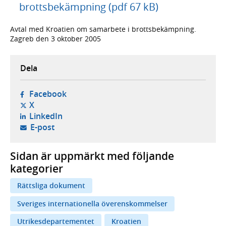
brottsbekämpning (pdf 67 kB)
Avtal med Kroatien om samarbete i brottsbekämpning.
Zagreb den 3 oktober 2005
Dela
- öppnas i ny flik, extern webbplats,
Facebook
- öppnas i ny flik, extern webbplats,
X
- öppnas i ny flik, extern webbplats,
LinkedIn
- öppnar din e-postklient,
E-post
Sidan är uppmärkt med följande
kategorier
Rättsliga dokument
Sveriges internationella överenskommelser
Utrikesdepartementet
Kroatien