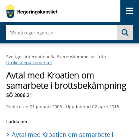
Me
När
Sö
du
börjar
skriva
så
Sveriges internationella överenskommelser från
framträder
Utrikesdepartementet
en
lista
Avtal med Kroatien om
med
sökförslag
samarbete i brottsbekämpning
SÖ 2006:21
Publicerad
01 januari 2006
Uppdaterad
02 april 2015
Ladda ner:
Avtal med Kroatien om samarbete i