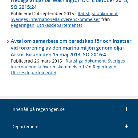
fredliga ändamål. Washington D.C. 6 oktober 2015,
SÖ 2015:24
Publicerad
24 september 2015
·
Rättsliga dokument
,
Sveriges internationella överenskommelser
från
Regeringen
,
Utrikesdepartementet
Avtal om samarbete om beredskap för och insatser
vid förorening av den marina miljön genom olja i
Arktis Kiruna den 15 maj 2013, SÖ 2016:4
Publicerad
26 mars 2015
·
Rättsliga dokument
,
Sveriges
internationella överenskommelser
från
Regeringen
,
Utrikesdepartementet
Innehåll på regeringen.se
Departement