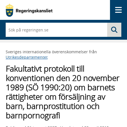
Me
När
Sö
du
börjar
skriva
så
Sveriges internationella överenskommelser från
framträder
Utrikesdepartementet
en
lista
Fakultativt protokoll till
med
sökförslag
konventionen den 20 november
1989 (SÖ 1990:20) om barnets
rättigheter om försäljning av
barn, barnprostitution och
barnpornografi