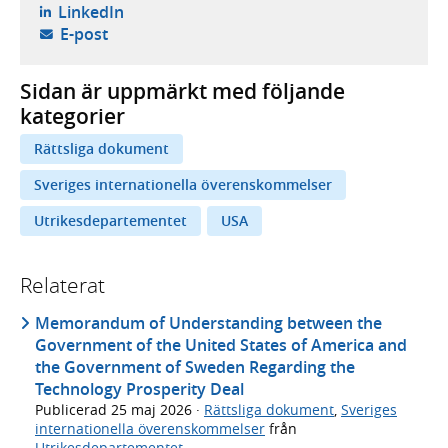
- öppnas i ny flik, extern webbplats,
LinkedIn
- öppnar din e-postklient,
E-post
Sidan är uppmärkt med följande
kategorier
Rättsliga dokument
Sveriges internationella överenskommelser
Utrikesdepartementet
USA
Relaterat
Memorandum of Understanding between the
Government of the United States of America and
the Government of Sweden Regarding the
Technology Prosperity Deal
Publicerad
25 maj 2026
·
Rättsliga dokument
,
Sveriges
internationella överenskommelser
från
Utrikesdepartementet