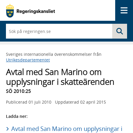
Me
När
Sö
du
börjar
skriva
så
Sveriges internationella överenskommelser från
framträder
Utrikesdepartementet
en
lista
Avtal med San Marino om
med
sökförslag
upplysningar i skatteärenden
SÖ 2010:25
Publicerad
01 juli 2010
Uppdaterad
02 april 2015
Ladda ner:
Avtal med San Marino om upplysningar i