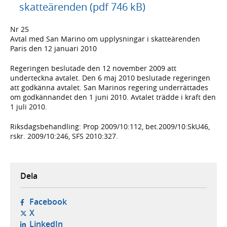
skatteärenden (pdf 746 kB)
Nr 25
Avtal med San Marino om upplysningar i skatteärenden
Paris den 12 januari 2010
Regeringen beslutade den 12 november 2009 att
underteckna avtalet. Den 6 maj 2010 beslutade regeringen
att godkänna avtalet. San Marinos regering underrättades
om godkännandet den 1 juni 2010. Avtalet trädde i kraft den
1 juli 2010.
Riksdagsbehandling: Prop 2009/10:112, bet.2009/10:SkU46,
rskr. 2009/10:246, SFS 2010:327.
Dela
- öppnas i ny flik, extern webbplats,
Facebook
- öppnas i ny flik, extern webbplats,
X
- öppnas i ny flik, extern webbplats,
LinkedIn