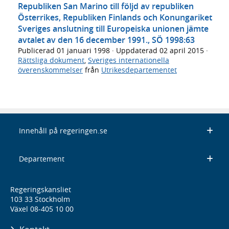
Republiken San Marino till följd av republiken
Österrikes, Republiken Finlands och Konungariket
Sveriges anslutning till Europeiska unionen jämte
avtalet av den 16 december 1991., SÖ 1998:63
Publicerad
01 januari 1998
· Uppdaterad
02 april 2015
·
Rättsliga dokument
,
Sveriges internationella
överenskommelser
från
Utrikesdepartementet
Innehåll på regeringen.se
Departement
Regeringskansliet
103 33 Stockholm
Växel 08-405 10 00