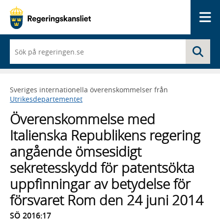
Me
När
Sö
du
börjar
skriva
så
Sveriges internationella överenskommelser från
framträder
Utrikesdepartementet
en
lista
Överenskommelse med
med
sökförslag
Italienska Republikens regering
angående ömsesidigt
sekretesskydd för patentsökta
uppfinningar av betydelse för
försvaret Rom den 24 juni 2014
SÖ 2016:17