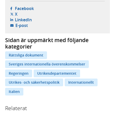
- öppnas i ny flik, extern webbplats,
Facebook
- öppnas i ny flik, extern webbplats,
X
- öppnas i ny flik, extern webbplats,
LinkedIn
- öppnar din e-postklient,
E-post
Sidan är uppmärkt med följande
kategorier
Rättsliga dokument
Sveriges internationella överenskommelser
Regeringen
Utrikesdepartementet
Utrikes- och säkerhetspolitik
Internationellt
Italien
Relaterat