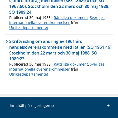
sjöfartsfördrag med Italien (SFS 1862:54 och SÖ
1967:60), Stockholm den 22 mars och 30 maj 1988,
SÖ 1989:24
Publicerad
30 maj 1988
·
Rättsliga dokument
,
Sveriges
internationella överenskommelser
från
Utrikesdepartementet
Skriftväxling om ändring av 1961 års
handelsöverenskommelse med Italien (SÖ 1961:46),
Stockholm den 22 mars och 30 maj 1988, SÖ
1989:23
Publicerad
30 maj 1988
·
Rättsliga dokument
,
Sveriges
internationella överenskommelser
från
Utrikesdepartementet
Innehåll på regeringen.se