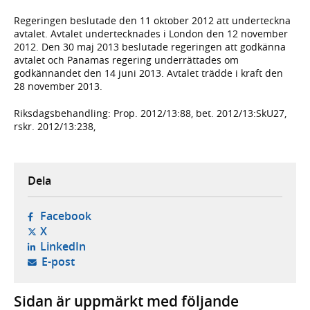
Regeringen beslutade den 11 oktober 2012 att underteckna
avtalet. Avtalet undertecknades i London den 12 november
2012. Den 30 maj 2013 beslutade regeringen att godkänna
avtalet och Panamas regering underrättades om
godkännandet den 14 juni 2013. Avtalet trädde i kraft den
28 november 2013.
Riksdagsbehandling: Prop. 2012/13:88, bet. 2012/13:SkU27,
rskr. 2012/13:238,
Dela
- öppnas i ny flik, extern webbplats,
Facebook
- öppnas i ny flik, extern webbplats,
X
- öppnas i ny flik, extern webbplats,
LinkedIn
- öppnar din e-postklient,
E-post
Sidan är uppmärkt med följande