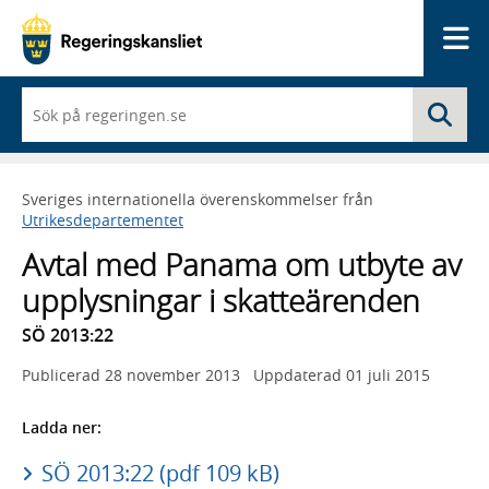
Me
När
Sö
du
börjar
skriva
så
Sveriges internationella överenskommelser från
framträder
Utrikesdepartementet
en
lista
Avtal med Panama om utbyte av
med
sökförslag
upplysningar i skatteärenden
SÖ 2013:22
Publicerad
28 november 2013
Uppdaterad
01 juli 2015
Ladda ner:
SÖ 2013:22 (pdf 109 kB)