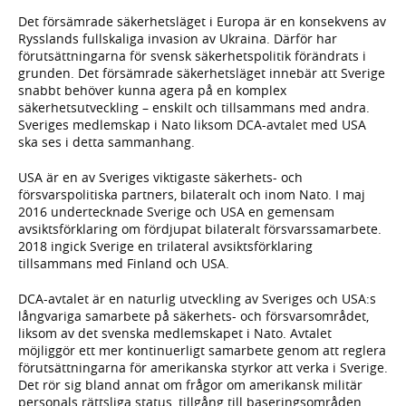
Det försämrade säkerhetsläget i Europa är en konsekvens av
Rysslands fullskaliga invasion av Ukraina. Därför har
förutsättningarna för svensk säkerhetspolitik förändrats i
grunden. Det försämrade säkerhetsläget innebär att Sverige
snabbt behöver kunna agera på en komplex
säkerhetsutveckling – enskilt och tillsammans med andra.
Sveriges medlemskap i Nato liksom DCA-avtalet med USA
ska ses i detta sammanhang.
USA är en av Sveriges viktigaste säkerhets- och
försvarspolitiska partners, bilateralt och inom Nato. I maj
2016 undertecknade Sverige och USA en gemensam
avsiktsförklaring om fördjupat bilateralt försvarssamarbete.
2018 ingick Sverige en trilateral avsiktsförklaring
tillsammans med Finland och USA.
DCA-avtalet är en naturlig utveckling av Sveriges och USA:s
långvariga samarbete på säkerhets- och försvarsområdet,
liksom av det svenska medlemskapet i Nato. Avtalet
möjliggör ett mer kontinuerligt samarbete genom att reglera
förutsättningarna för amerikanska styrkor att verka i Sverige.
Det rör sig bland annat om frågor om amerikansk militär
personals rättsliga status, tillgång till baseringsområden,