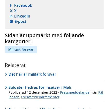
- öppnas i ny flik, extern webbplats,
Facebook
- öppnas i ny flik, extern webbplats,
X
- öppnas i ny flik, extern webbplats,
LinkedIn
- öppnar din e-postklient,
E-post
Sidan är uppmärkt med följande
kategorier:
Militärt försvar
Relaterat
Det här är militärt försvar
Soldater hedras för insatser i Mali
Publicerad
12 december 2022
·
Pressmeddelande
från
Pål
Jonson
,
Försvarsdepartementet