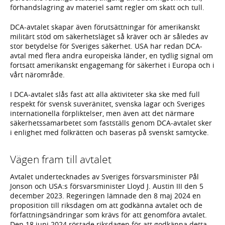
förhandslagring av materiel samt regler om skatt och tull.
DCA-avtalet skapar även förutsättningar för amerikanskt
militärt stöd om säkerhetsläget så kräver och är således av
stor betydelse för Sveriges säkerhet. USA har redan DCA-
avtal med flera andra europeiska länder, en tydlig signal om
fortsatt amerikanskt engagemang för säkerhet i Europa och i
vårt närområde.
I DCA-avtalet slås fast att alla aktiviteter ska ske med full
respekt för svensk suveränitet, svenska lagar och Sveriges
internationella förpliktelser, men även att det närmare
säkerhetssamarbetet som fastställs genom DCA-avtalet sker
i enlighet med folkrätten och baseras på svenskt samtycke.
Vägen fram till avtalet
Avtalet undertecknades av Sveriges försvarsminister Pål
Jonson och USA:s försvarsminister Lloyd J. Austin III den 5
december 2023. Regeringen lämnade den 8 maj 2024 en
proposition till riksdagen om att godkänna avtalet och de
författningsändringar som krävs för att genomföra avtalet.
Den 18 juni 2024 röstade riksdagen för att godkänna detta.