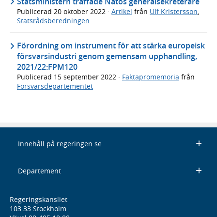
Statsministern träffade Natos generalsekreterare
Publicerad
20 oktober 2022
·
Artikel
från
Ulf Kristersson
,
Statsrådsberedningen
Förordning om instrument för att stärka europeisk
försvarsindustri genom gemensam upphandling,
2021/22:FPM120
Publicerad
15 september 2022
·
Faktapromemoria
från
Försvarsdepartementet
Innehåll på regeringen.se
Departement
Regeringskansliet
103 33 Stockholm