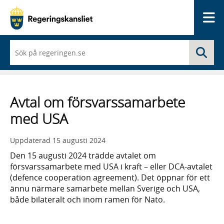
Me
När
Sö
du
börjar
skriva
så
framträder
Avtal om försvarssamarbete
en
lista
med USA
med
sökförslag
Uppdaterad
15 augusti 2024
Den 15 augusti 2024 trädde avtalet om
försvarssamarbete med USA i kraft – eller DCA-avtalet
(defence cooperation agreement). Det öppnar för ett
ännu närmare samarbete mellan Sverige och USA,
både bilateralt och inom ramen för Nato.