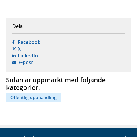
Dela
- öppnas i ny flik, extern webbplats,
Facebook
- öppnas i ny flik, extern webbplats,
X
- öppnas i ny flik, extern webbplats,
LinkedIn
- öppnar din e-postklient,
E-post
Sidan är uppmärkt med följande
kategorier:
Offentlig upphandling