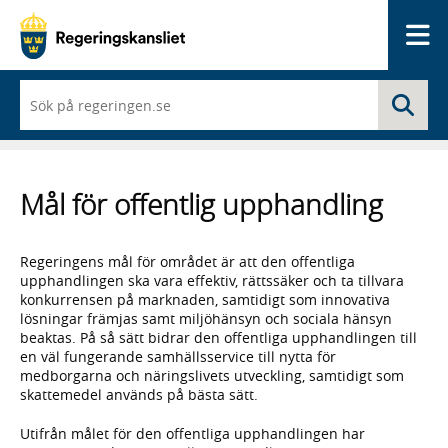
Me
När
Sö
du
börjar
skriva
så
framträder
Mål för offentlig upphandling
en
lista
med
sökförslag
Regeringens mål för området är att den offentliga
upphandlingen ska vara effektiv, rättssäker och ta tillvara
konkurrensen på marknaden, samtidigt som innovativa
lösningar främjas samt miljöhänsyn och sociala hänsyn
beaktas. På så sätt bidrar den offentliga upphandlingen till
en väl fungerande samhällsservice till nytta för
medborgarna och näringslivets utveckling, samtidigt som
skattemedel används på bästa sätt.
Utifrån målet för den offentliga upphandlingen har