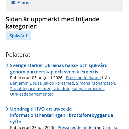
- öppnar din e-postklient,
E-post
Sidan är uppmärkt med följande
kategorier:
Sjukvård
Relaterat
Sverige stärker Ukrainas hälso- och sjukvård
genom partnerskap och svensk expertis
Publicerad
03 augusti 2026
·
Pressmeddelande
från
Benjamin Dousa
,
Jakob Forssmed
,
Simona Mohamsson
,
Socialdepartementet
,
Utbildningsdepartementet
,
Utrikesdepartementet
Uppdrag till IVO att utveckla
informationshanteringen i brottsförebyggande
syfte
Publicerad
23 juli 2026
·
Pressmeddelande
från
Camilla