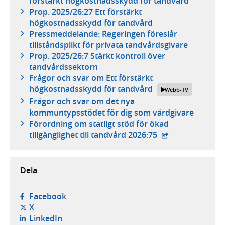
förstärkt högkostnadsskydd för tandvård
Prop. 2025/26:27 Ett förstärkt
högkostnadsskydd för tandvård
Pressmeddelande: Regeringen föreslår
tillståndsplikt för privata tandvårdsgivare
Prop. 2025/26:7 Stärkt kontroll över
tandvårdssektorn
Frågor och svar om Ett förstärkt
högkostnadsskydd för tandvård
Webb-TV
Frågor och svar om det nya
kommuntypsstödet för dig som vårdgivare
Förordning om statligt stöd för ökad
- extern webbpla
tillgänglighet till tandvård 2026:75
Dela
- öppnas i ny flik, extern webbplats,
Facebook
- öppnas i ny flik, extern webbplats,
X
- öppnas i ny flik, extern webbplats,
LinkedIn