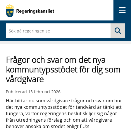
Me
När
Sö
du
börjar
skriva
så
framträder
Frågor och svar om det nya
en
lista
kommuntypsstödet för dig som
med
sökförslag
vårdgivare
Publicerad
13 februari 2026
Här hittar du som vårdgivare frågor och svar om hur
det nya kommuntypsstödet för tandvård är tänkt att
fungera, varför regeringens beslut skiljer sig något
från utredningens förslag och om att vårdgivare
behöver ansöka om stödet enligt EU:s