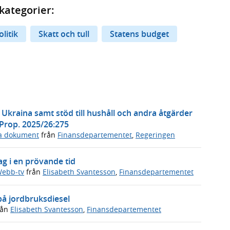
kategorier:
litik
Skatt och tull
Statens budget
l Ukraina samt stöd till hushåll och andra åtgärder
 Prop. 2025/26:275
ga dokument
från
Finansdepartementet
,
Regeringen
ag i en prövande tid
ebb-tv
från
Elisabeth Svantesson
,
Finansdepartementet
på jordbruksdiesel
rån
Elisabeth Svantesson
,
Finansdepartementet