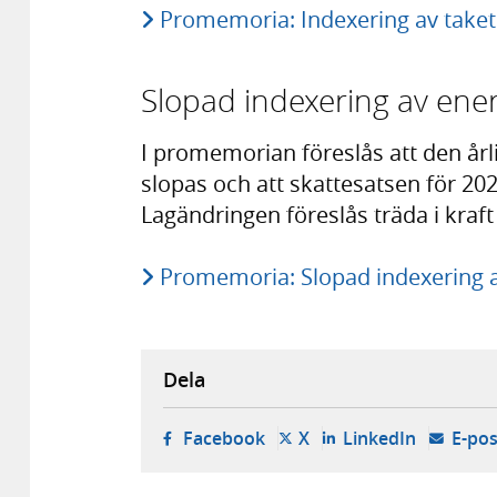
Promemoria: Indexering av taket
Slopad indexering av ener
I promemorian föreslås att den årl
slopas och att skattesatsen för 2027
Lagändringen föreslås träda i kraft
Promemoria: Slopad indexering a
Dela
- öppnas i ny flik, extern w
- öppnas i ny flik, ext
- öppnas i
Facebook
X
LinkedIn
E-pos