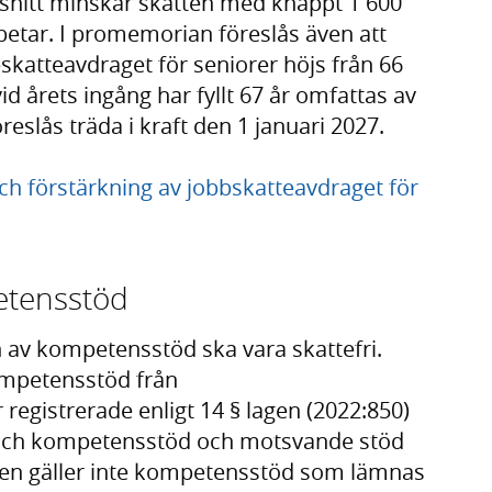
snitt minskar skatten med knappt 1 600
betar. I promemorian föreslås även att
bskatteavdraget för seniorer höjs från 66
vid årets ingång har fyllt 67 år omfattas av
eslås träda i kraft den 1 januari 2027.
h förstärkning av jobbskatteavdraget för
etensstöd
 av kompetensstöd ska vara skattefri.
ompetensstöd från
registrerade enligt 14 § lagen (2022:850)
och kompetensstöd och motsvande stöd
ten gäller inte kompetensstöd som lämnas