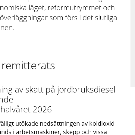
onomiska läget, reformutrymmet och
verläggningar som förs i det slutliga
onen.
 remitterats
ng av skatt på jordbruksdiesel
ande
halvåret 2026
fälligt utökade nedsättningen av koldioxid-
änds i arbetsmaskiner, skepp och vissa