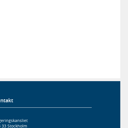
ntakt
eringskansliet
3 33 Stockholm