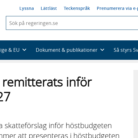
Lyssna
Lättläst
Teckenspråk
Prenumerera via e-
När
du
börjar
skriva
så
rige & EU
Dokument & publikationer
Så styrs S
framträder
en
lista
med
remitterats inför
sökförslag
27
a skatteförslag inför höstbudgeten
mer att presenteras i höstbudgeten