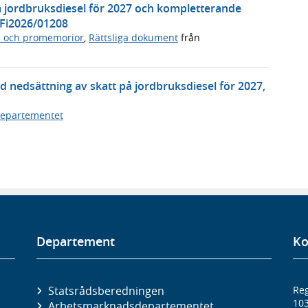
å jordbruksdiesel för 2027 och kompletterande
 Fi2026/01208
n och promemorior
,
Rättsliga dokument
från
nedsättning av skatt på jordbruksdiesel för 2027,
departementet
Departement
Ko
Statsrådsberedningen
Reg
10
Arbetsmarknads­departementet