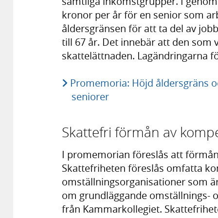
samtliga inkomstgrupper. I genom
kronor per år för en senior som ar
åldersgränsen för att ta del av job
till 67 år. Det innebär att den som 
skattelättnaden. Lagändringarna för
Promemoria: Höjd åldersgräns oc
seniorer
Skattefri förmån av komp
I promemorian föreslås att förmån
Skattefriheten föreslås omfatta k
omställningsorganisationer som är 
om grundläggande omställnings- 
från Kammarkollegiet. Skattefrihe