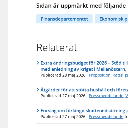
Sidan är uppmärkt med följande 
Finansdepartementet
Ekonomisk po
Relaterat
Extra ändringsbudget för 2026 – Stöd til
med anledning av kriget i Mellanöstern,
Publicerad
28 maj 2026
·
Proposition
,
Rättsli
Åtgärder för att stötta hushåll och föret
Publicerad
27 maj 2026
·
Pressmeddelande
,
W
Förslag om förlängd skattenedsättning 
Publicerad
27 maj 2026
·
Pressmeddelande
f