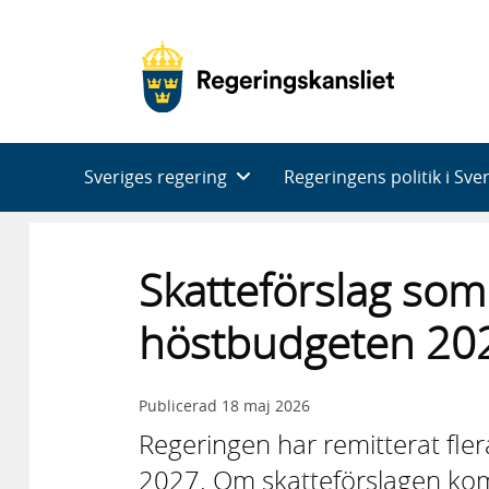
Huvudnavigering
Sveriges regering
Regeringens politik i Sve
Skatteförslag som 
höstbudgeten 20
Publicerad
18 maj 2026
Regeringen har remitterat fler
2027. Om skatteförslagen kom