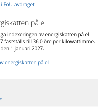
 i FoU-avdraget
giskatten på el
iga indexeringen av energiskatten på el
 fastställs till 36,0 öre per kilowattimme.
 den 1 januari 2027.
v energiskatten på el
ebbplats,
ern webbplats,
 ny flik, extern webbplats,
- öppnar din e-postklient,
t