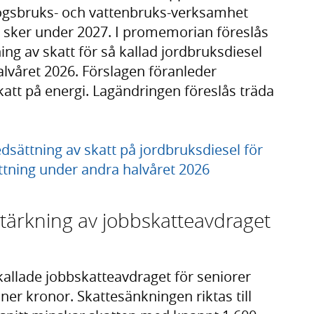
kogsbruks- och vattenbruks-verksamhet
 sker under 2027. I promemorian föreslås
g av skatt för så kallad jordbruksdiesel
lvåret 2026. Förslagen föranleder
katt på energi. Lagändringen föreslås träda
sättning av skatt på jordbruksdiesel för
tning under andra halvåret 2026
stärkning av jobbskatteavdraget
kallade jobbskatteavdraget för seniorer
ner kronor. Skattesänkningen riktas till