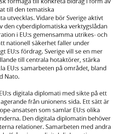
sk förmåga till konkreta bidrag i form av
t till den tematiska
a utvecklas. Vidare bör Sverige aktivt
 av den cyberdiplomatiska verktygslådan
gration i EU:s gemensamma utrikes- och
tt nationell säkerhet faller under
 EU:s fördrag. Sverige vill se en mer
llande till centrala hotaktörer, stärka
la EU:s samarbeten på området, bland
d Nato.
 EU:s digitala diplomati med sikte på ett
gerande från unionens sida. Ett sätt är
rope-ansatsen som samlar EU:s olika
nderna. Den digitala diplomatin behöver
 externa relationer. Samarbeten med andra