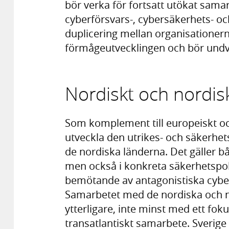
bör verka för fortsatt utökat sama
cyberförsvars-, cybersäkerhets- o
duplicering mellan organisatione
förmågeutvecklingen och bör undv
Nordiskt och nordis
Som komplement till europeiskt och
utveckla den utrikes- och säkerhet
de nordiska länderna. Det gäller b
men också i konkreta säkerhetspoli
bemötande av antagonistiska cyber
Samarbetet med de nordiska och no
ytterligare, inte minst med ett fok
transatlantiskt samarbete. Sverige 