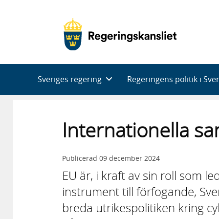
Huvudnavigering
Sveriges regering
Regeringens politik i Sve
Internationella s
Publicerad
09 december 2024
EU är, i kraft av sin roll som 
instrument till förfogande, Sve
breda utrikespolitiken kring cy