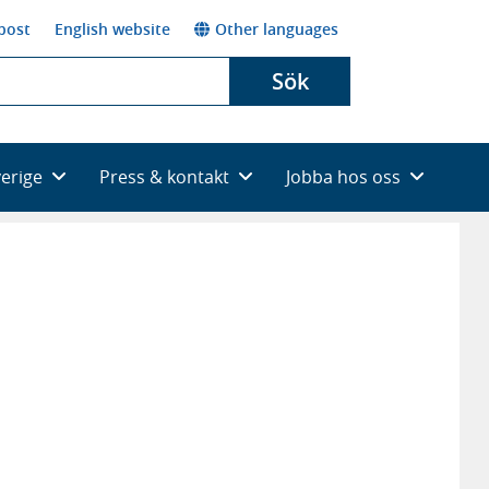
post
English website
Other languages
Sök
verige
Press & kontakt
Jobba hos oss