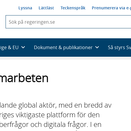
Lyssna
Lättläst
Teckenspråk
Prenumerera via e-
När
du
börjar
skriva
så
rige & EU
Dokument & publikationer
Så styrs S
framträder
en
lista
med
amarbeten
sökförslag
ledande global aktör, med en bredd av
riges viktigaste plattform för den
berfrågor och digitala frågor. I en