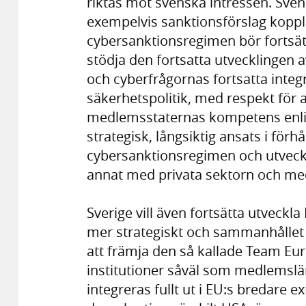
riktas mot svenska intressen. Sven
exempelvis sanktionsförslag koppla
cybersanktionsregimen bör fortsätt
stödja den fortsatta utvecklingen
och cyberfrågornas fortsatta inte
säkerhetspolitik, med respekt för a
medlemsstaternas kompetens enligt
strategisk, långsiktig ansats i förhå
cybersanktionsregimen och utveck
annat med privata sektorn och me
Sverige vill även fortsätta utveckla
mer strategiskt och sammanhållet a
att främja den så kallade Team Eu
institutioner såväl som medlemslä
integreras fullt ut i EU:s bredare