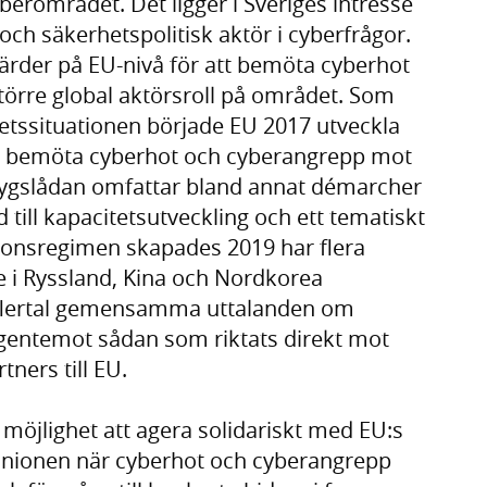
berområdet. Det ligger i Sveriges intresse
 och säkerhetspolitisk aktör i cyberfrågor.
der på EU-nivå för att bemöta cyberhot
törre global aktörsroll på området. Som
etssituationen började EU 2017 utveckla
tt bemöta cyberhot och cyberangrepp mot
ygslådan omfattar bland annat démarcher
ill kapacitetsutveckling och ett tematiskt
ionsregimen skapades 2019 har flera
e i Ryssland, Kina och Nordkorea
t flertal gemensamma uttalanden om
l gentemot sådan som riktats direkt mot
ners till EU.
 möjlighet att agera solidariskt med EU:s
 unionen när cyberhot och cyberangrepp