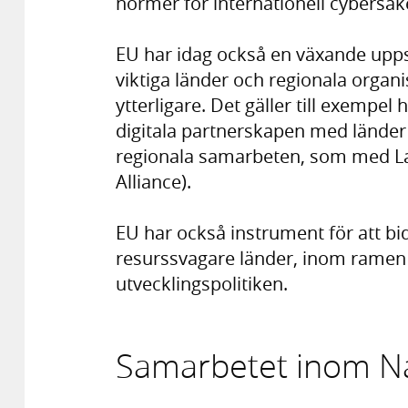
normer för internationell cybersäk
EU har idag också en växande upp
viktiga länder och regionala organ
ytterligare. Det gäller till exempe
digitala partnerskapen med lände
regionala samarbeten, som med Lat
Alliance).
EU har också instrument för att bidr
resurssvagare länder, inom ramen 
utvecklingspolitiken.
Samarbetet inom N