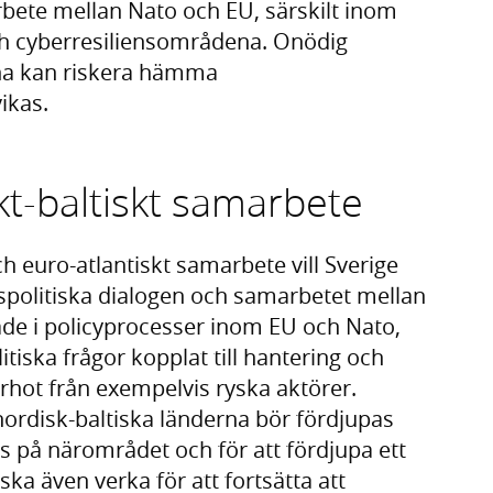
rbete mellan Nato och EU, särskilt inom
ch cyberresiliensområdena. Onödig
rna kan riskera hämma
ikas.
kt-baltiskt samarbete
 euro-atlantiskt samarbete vill Sverige
spolitiska dialogen och samarbetet mellan
åde i policyprocesser inom EU och Nato,
tiska frågor kopplat till hantering och
hot från exempelvis ryska aktörer.
rdisk-baltiska länderna bör fördjupas
us på närområdet och för att fördjupa ett
ska även verka för att fortsätta att