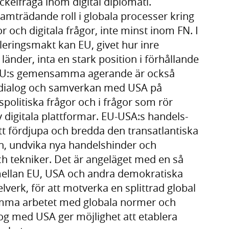
ckelfråga inom digital diplomati.
ramträdande roll i globala processer kring
 och digitala frågor, inte minst inom FN. I
leringsmakt kan EU, givet hur inre
änder, inta en stark position i förhållande
d. EU:s gemensamma agerande är också
a dialog och samverkan med USA på
spolitiska frågor och i frågor som rör
v digitala plattformar. EU-USA:s handels-
att fördjupa och bredda den transatlantiska
en, undvika nya handelshinder och
h tekniker. Det är angeläget med en så
ellan EU, USA och andra demokratiska
verk, för att motverka en splittrad global
mma arbetet med globala normer och
og med USA ger möjlighet att etablera