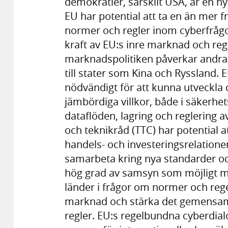
demokratier, särskilt USA, är en ny
EU har potential att ta en än mer f
normer och regler inom cyberfrågor
kraft av EU:s inre marknad och reg
marknadspolitiken påverkar andra l
till stater som Kina och Rysslan
nödvändigt för att kunna utveckl
jämbördiga villkor, både i säkerhet
dataflöden, lagring och reglering a
och teknikråd (TTC) har potential 
handels- och investeringsrelation
samarbeta kring nya standarder oc
hög grad av samsyn som möjligt m
länder i frågor om normer och regel
marknad och stärka det gemensa
regler. EU:s regelbundna cyberdial