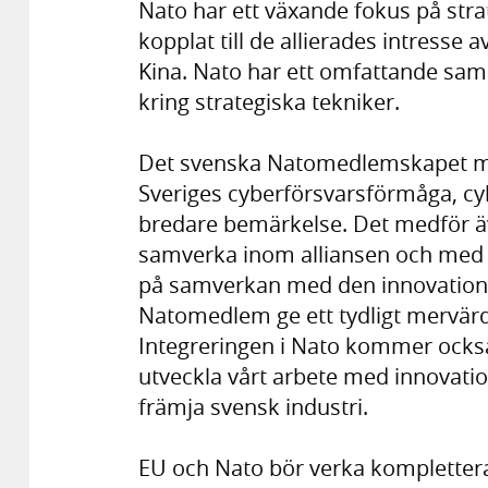
Nato har ett växande fokus på stra
kopplat till de allierades intresse
Kina. Nato har ett omfattande sa
kring strategiska tekniker.
Det svenska Natomedlemskapet medf
Sveriges cyberförsvarsförmåga, cyb
bredare bemärkelse. Det medför äv
samverka inom alliansen och med en
på samverkan med den innovationsd
Natomedlem ge ett tydligt mervärd
Integreringen i Nato kommer också 
utveckla vårt arbete med innovatio
främja svensk industri.
EU och Nato bör verka komplettera