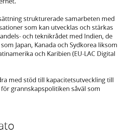
erhet.
sättning strukturerade samarbeten med
isationer som kan utvecklas och stärkas
l handels- och teknikrådet med Indien, de
r som Japan, Kanada och Sydkorea liksom
inamerika och Karibien (EU-LAC Digital
a med stöd till kapacitetsutveckling till
för grannskapspolitiken såväl som
ato