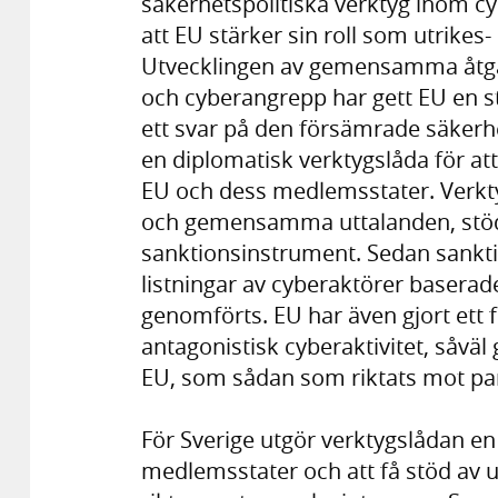
säkerhetspolitiska verktyg inom cy
att EU stärker sin roll som utrikes-
Utvecklingen av gemensamma åtgär
och cyberangrepp har gett EU en s
ett svar på den försämrade säkerh
en diplomatisk verktygslåda för a
EU och dess medlemsstater. Verkt
och gemensamma uttalanden, stöd t
sanktionsinstrument. Sedan sankt
listningar av cyberaktörer baserad
genomförts. EU har även gjort et
antagonistisk cyberaktivitet, såvä
EU, som sådan som riktats mot part
För Sverige utgör verktygslådan en
medlemsstater och att få stöd av